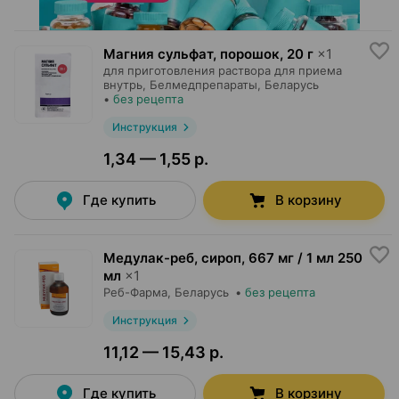
Магния сульфат, порошок
,
20 г
×
1
для приготовления раствора для приема
внутрь,
Белмедпрепараты
, Беларусь
•
без рецепта
Инструкция
1,34 — 1,55 р.
Где купить
В корзину
Медулак-реб, сироп
,
667 мг / 1 мл 250
мл
×
1
Реб-Фарма
, Беларусь
•
без рецепта
Инструкция
11,12 — 15,43 р.
Где купить
В корзину