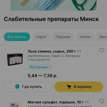
Слабительные препараты Минск
Все формы
Сироп
Порошок
Капли
Мас
Льна семена, сырье
,
200 г
×
1
растительное,
Падис С
, Беларусь
•
без рецепта
Инструкция
5,44 — 7,39 р.
Где купить
В корзину
Магния сульфат, порошок
,
10 г
×
1
для приготовления раствора для приема