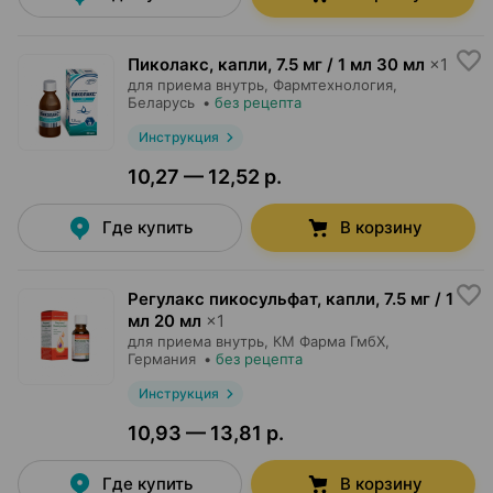
Пиколакс, капли
,
7.5 мг / 1 мл 30 мл
×
1
для приема внутрь,
Фармтехнология
,
Беларусь
•
без рецепта
Инструкция
10,27 — 12,52 р.
Где купить
В корзину
Регулакс пикосульфат, капли
,
7.5 мг / 1
мл 20 мл
×
1
для приема внутрь,
КМ Фарма ГмбХ
,
Германия
•
без рецепта
Инструкция
10,93 — 13,81 р.
Где купить
В корзину