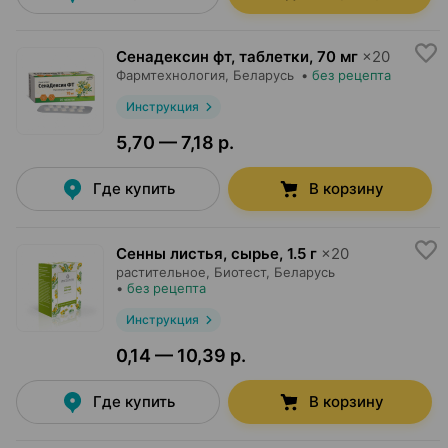
Сенадексин фт, таблетки
,
70 мг
×
20
Фармтехнология
, Беларусь
•
без рецепта
Инструкция
5,70 — 7,18 р.
Где купить
В корзину
Сенны листья, сырье
,
1.5 г
×
20
растительное,
Биотест
, Беларусь
•
без рецепта
Инструкция
0,14 — 10,39 р.
Где купить
В корзину