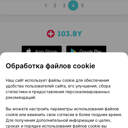
1
2
3
4
5
Обработка файлов cookie
О проекте
Новости проекта
Наш сайт использует файлы cookie для обеспечения
удобства пользователей сайта, его улучшения, сбора
Размещение рекламы
Медицинский маркетинг
статистики и предоставления персонализированных
Публичный договор
Доставка
рекомендаций.
Пользовательское соглашение
Вы можете настроить параметры использования файлов
Способы оплаты
Вакансии
Партнеры
cookie или изменить свое согласие в более позднее время.
Написать руководителю 103.by
Для получения дополнительной информации о целях,
сроках и порядке использования файлов cookie вы
Написать в поддержку