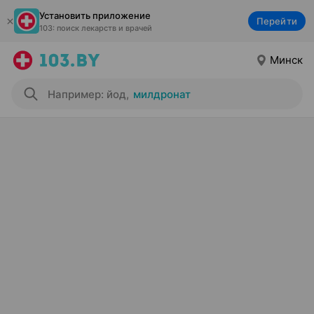
Установить приложение
Перейти
103: поиск лекарств и врачей
Минск
Например: йод
,
милдронат