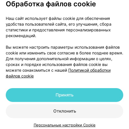
Обработка файлов cookie
О проекте
Новости проекта
Наш сайт использует файлы cookie для обеспечения
удобства пользователей сайта, его улучшения, сбора
Размещение рекламы
Медицинский маркетинг
статистики и предоставления персонализированных
Публичный договор
Доставка
рекомендаций.
Пользовательское соглашение
Вы можете настроить параметры использования файлов
Способы оплаты
Вакансии
Партнеры
cookie или изменить свое согласие в более позднее время.
Написать руководителю 103.by
Для получения дополнительной информации о целях,
сроках и порядке использования файлов cookie вы
Написать в поддержку
можете ознакомиться с нашей
Политикой обработки
Персональные настройки Cookie
файлов cookie
Обработка персональных данных
Принять
© 2026 ООО «Артокс Лаб», УНП 191700409 | 220012, Республика Беларусь,
г. Минск, улица Толбухина, 2, пом. 16 | help@103.by
|
Служба поддержки
+375 291212755
Отклонить
Персональные настройки Cookie
Каталог
Корзина
Избранное
Профиль