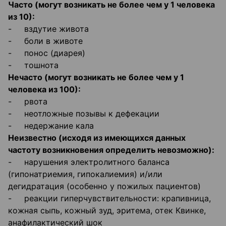
Часто (могут возникать не более чем у 1 человека
из 10):
- вздутие живота
- боли в животе
- понос (диарея)
- тошнота
Нечасто (могут возникать не более чем у 1
человека из 100):
- рвота
- неотложные позывы к дефекации
- недержание кала
Неизвестно (исходя из имеющихся данных
частоту возникновения определить невозможно):
- нарушения электролитного баланса
(гипонатриемия, гипокалиемия) и/или
дегидратация (особенно у пожилых пациентов)
- реакции гиперчувствительности: крапивница,
кожная сыпь, кожный зуд, эритема, отек Квинке,
анафилактический шок