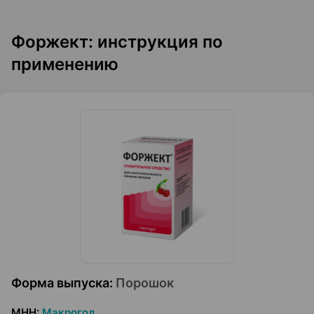
Форжект: инструкция по
применению
Форма выпуска
:
Порошок
МНН
:
Макрогол