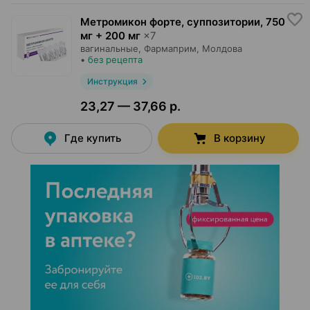
Метромикон форте, суппозитории
,
750
мг + 200 мг
×
7
вагинальные,
Фармаприм
, Молдова
•
без рецепта
Инструкция
23,27 — 37,66 р.
Где купить
В корзину