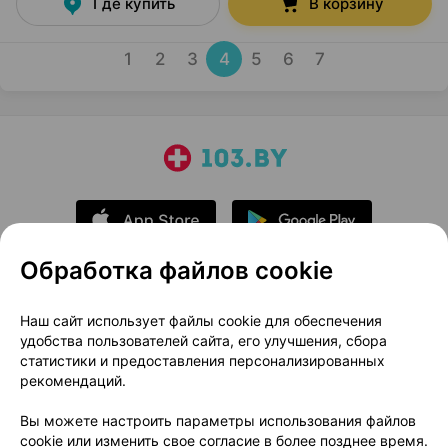
Где купить
В корзину
1
2
3
4
5
6
7
Обработка файлов cookie
О проекте
Новости проекта
Наш сайт использует файлы cookie для обеспечения
удобства пользователей сайта, его улучшения, сбора
Размещение рекламы
Медицинский маркетинг
статистики и предоставления персонализированных
Публичный договор
Доставка
рекомендаций.
Пользовательское соглашение
Вы можете настроить параметры использования файлов
Способы оплаты
Вакансии
Партнеры
cookie или изменить свое согласие в более позднее время.