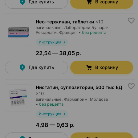
Где купить
В корзину
Нео-тержинан, таблетки
×
10
вагинальные,
Лаборатории Бушара-
Рекордати
, Франция
•
без рецепта
Инструкция
22,54 — 38,05 р.
Где купить
В корзину
Нистатин, суппозитории
,
500 тыс ЕД
×
10
вагинальные,
Фармаприм
, Молдова
•
без рецепта
Инструкция
4,98 — 9,63 р.