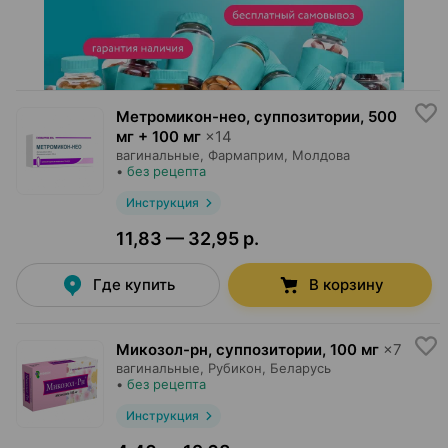
Метромикон-нео, суппозитории
,
500
мг + 100 мг
×
14
вагинальные,
Фармаприм
, Молдова
•
без рецепта
Инструкция
11,83 — 32,95 р.
Где купить
В корзину
Микозол-рн, суппозитории
,
100 мг
×
7
вагинальные,
Рубикон
, Беларусь
•
без рецепта
Инструкция