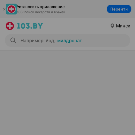
Установить приложение
Перейти
103: поиск лекарств и врачей
Минск
Например: йод
,
милдронат