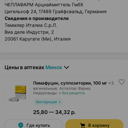
ЧЕПЛАФАРМ Арцнаймиттель ГмбХ
Цигельхоф 24, 17489 Грайфсвальд, Германия
Сведения о производителе
Теммлер Италиа С.р.Л.
Виа деле Индустри, 2
20061 Каругате (Ми), Италия
Цены в аптеках
Минск
Пимафуцин, суппозитории
,
100 мг
×
3
вагинальные,
Астеллас Фарма
,
Нидерланды
•
без рецепта
Инструкция
25,80 — 34,32 р.
Где купить
В корзину