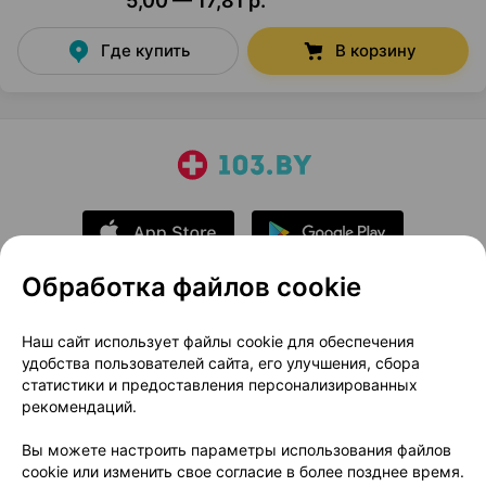
5,00 — 17,81 р.
Где купить
В корзину
Обработка файлов cookie
О проекте
Новости проекта
Наш сайт использует файлы cookie для обеспечения
удобства пользователей сайта, его улучшения, сбора
Размещение рекламы
Медицинский маркетинг
статистики и предоставления персонализированных
Публичный договор
Доставка
рекомендаций.
Пользовательское соглашение
Вы можете настроить параметры использования файлов
Способы оплаты
Вакансии
Партнеры
cookie или изменить свое согласие в более позднее время.