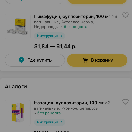
Пимафуцин, суппозитории
,
100 мг
×
6
вагинальные,
Астеллас Фарма
,
Нидерланды
•
без рецепта
Инструкция
31,84 — 61,44 р.
Где купить
В корзину
Аналоги
Натацин, суппозитории
,
100 мг
×
3
вагинальные,
Рубикон
, Беларусь
•
без рецепта
Инструкция