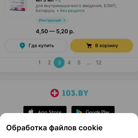
для внутримышечного введения,
БЗМП
,
Беларусь
•
без рецепта
Инструкция
4,50 — 5,20 р.
Где купить
В корзину
1
2
3
4
5
…
12
Обработка файлов cookie