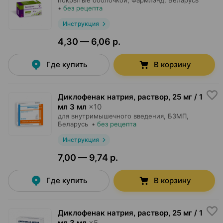
покрытые оболочкой,
Фармлэнд
, Беларусь
•
без рецепта
Инструкция
4,30 — 6,06 р.
Где купить
В корзину
Диклофенак натрия, раствор
,
25 мг / 1
мл 3 мл
×
10
для внутримышечного введения,
БЗМП
,
Беларусь
•
без рецепта
Инструкция
7,00 — 9,74 р.
Где купить
В корзину
Диклофенак натрия, раствор
,
25 мг / 1
мл 3 мл
×
5