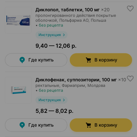
Диклопол, таблетки
,
100 мг
×
20
пролонгированного действия покрытые
оболочкой,
Польфарма AO
, Польша
•
без рецепта
Инструкция
9,40 — 12,06 р.
Где купить
В корзину
Диклофенак, суппозитории
,
100 мг
×
10
ректальные,
Фармаприм
, Молдова
•
без рецепта
Инструкция
5,82 — 8,02 р.
Где купить
В корзину