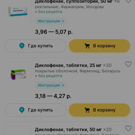
Диклофенак, суппозитории
,
50 мг
×
6
ректальные,
Фармаприм
, Молдова
•
без рецепта
Инструкция
3,96 — 5,07 р.
Где купить
В корзину
Диклофенак, таблетки
,
25 мг
×
30
покрытые оболочкой,
Фармлэнд
, Беларусь
•
без рецепта
Инструкция
3,18 — 4,27 р.
Где купить
В корзину
Диклофенак, таблетки
,
50 мг
×
20