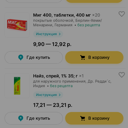
Миг 400, таблетки
,
400 мг
×
20
покрытые оболочкой,
Берлин-Хеми/
Менарини
, Германия
•
без рецепта
Инструкция
9,90 — 12,92 р.
Где купить
В корзину
Найз, спрей
,
1% 35; г
×
1
для наружного применения,
Др. Редди`с
,
Индия
•
без рецепта
Инструкция
17,21 — 23,21 р.
Где купить
В корзину