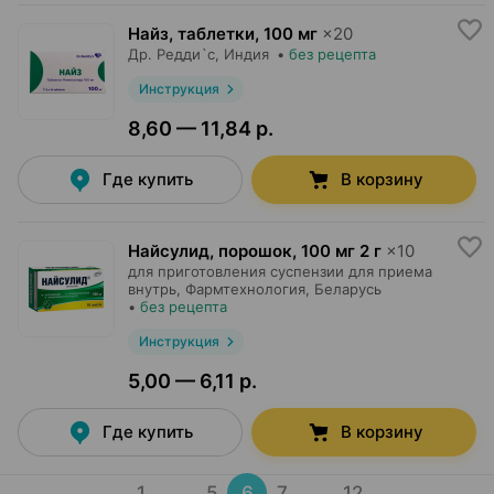
Найз, таблетки
,
100 мг
×
20
Др. Редди`с
, Индия
•
без рецепта
Инструкция
8,60 — 11,84 р.
Где купить
В корзину
Найсулид, порошок
,
100 мг 2 г
×
10
для приготовления суспензии для приема
внутрь,
Фармтехнология
, Беларусь
•
без рецепта
Инструкция
5,00 — 6,11 р.
Где купить
В корзину
1
…
5
6
7
…
12