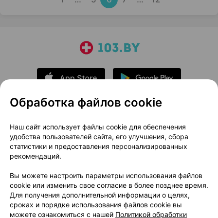
Обработка файлов cookie
О проекте
Новости проекта
Наш сайт использует файлы cookie для обеспечения
удобства пользователей сайта, его улучшения, сбора
Размещение рекламы
Медицинский маркетинг
статистики и предоставления персонализированных
Публичный договор
Доставка
рекомендаций.
Пользовательское соглашение
Вы можете настроить параметры использования файлов
Способы оплаты
Вакансии
Партнеры
cookie или изменить свое согласие в более позднее время.
Написать руководителю 103.by
Для получения дополнительной информации о целях,
сроках и порядке использования файлов cookie вы
Написать в поддержку
можете ознакомиться с нашей
Политикой обработки