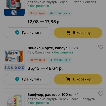
для приема внутрь,
Гедеон Рихтер
, Венгрия
•
без рецепта
Популярно
Инструкция
12,08 — 17,85 р.
Где купить
В корзину
Линекс Форте, капсулы
×
28
Лек
, Словения
•
без рецепта
Популярно
Инструкция
35,43 — 49,64 р.
Где купить
В корзину
Биофлор, раствор
,
100 мл
×
1
для приема внутрь,
Ферейн соао
, Беларусь
•
без рецепта