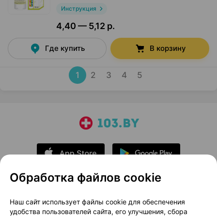
Инструкция
4,40 — 5,12 р.
Где купить
В корзину
1
2
3
4
5
Обработка файлов cookie
О проекте
Новости проекта
Наш сайт использует файлы cookie для обеспечения
удобства пользователей сайта, его улучшения, сбора
Размещение рекламы
Медицинский маркетинг