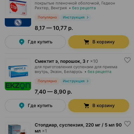
покрытые пленочной оболочкой,
Гедеон
Рихтер
, Венгрия
•
без рецепта
Популярно
Инструкция
8,17 — 10,77 р.
Где купить
В корзину
Смектит э, порошок
,
3 г
×
10
для приготовления суспензии для приема
внутрь,
Экзон
, Беларусь
•
без рецепта
Популярно
Инструкция
7,40 — 8,90 р.
Где купить
В корзину
Стопдиар, суспензия
,
220 мг / 5 мл 90
мл
×
1