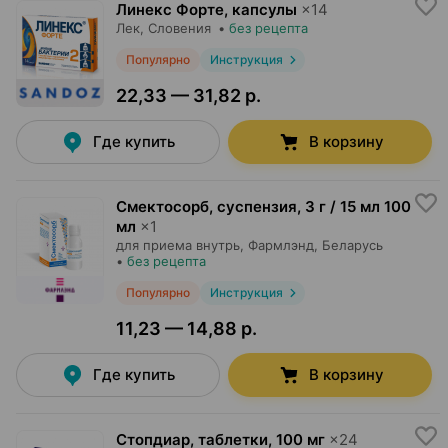
Линекс Форте, капсулы
×
14
Лек
, Словения
•
без рецепта
Популярно
Инструкция
22,33 — 31,82 р.
Где купить
В корзину
Смектосорб, суспензия
,
3 г / 15 мл 100
мл
×
1
для приема внутрь,
Фармлэнд
, Беларусь
•
без рецепта
Популярно
Инструкция
11,23 — 14,88 р.
Где купить
В корзину
Стопдиар, таблетки
,
100 мг
×
24