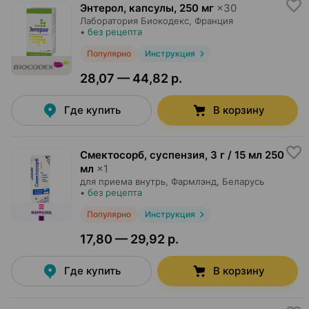
Энтерол, капсулы
,
250 мг
×
30
Лаборатория Биокодекс
, Франция
•
без рецепта
Популярно
Инструкция
28,07 — 44,82 р.
Где купить
В корзину
Смектосорб, суспензия
,
3 г / 15 мл 250
мл
×
1
для приема внутрь,
Фармлэнд
, Беларусь
•
без рецепта
Популярно
Инструкция
17,80 — 29,92 р.
Где купить
В корзину