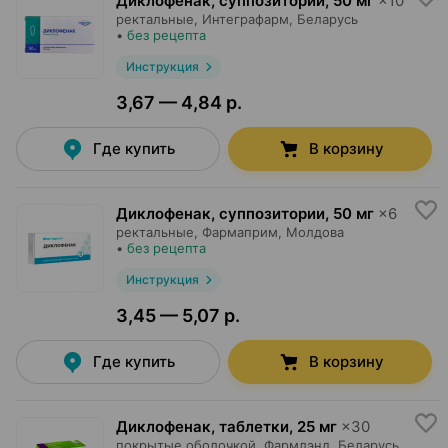
Диклофенак, суппозитории
,
50 мг
×
10
ректальные,
Интеграфарм
, Беларусь
•
без рецепта
Инструкция
3,67 — 4,84 р.
Где купить
В корзину
Диклофенак, суппозитории
,
50 мг
×
6
ректальные,
Фармаприм
, Молдова
•
без рецепта
Инструкция
3,45 — 5,07 р.
Где купить
В корзину
Диклофенак, таблетки
,
25 мг
×
30
покрытые оболочкой,
Фармлэнд
, Беларусь