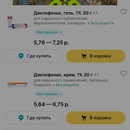
Диклофенак, гель
,
1% 30 г
×
1
для наружного применения,
Фармтехнология
, Беларусь
•
без рецепта
Инструкция
5,76 — 7,25 р.
Где купить
В корзину
Диклофенак, крем
,
1% 20 г
×
1
для наружного применения,
Хиперион
,
Румыния
•
без рецепта
Инструкция
5,64 — 6,75 р.
Где купить
В корзину