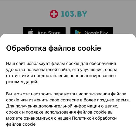
Обработка файлов cookie
О проекте
Новости проекта
Наш сайт использует файлы cookie для обеспечения
удобства пользователей сайта, его улучшения, сбора
Размещение рекламы
Медицинский маркетинг
статистики и предоставления персонализированных
Публичный договор
Доставка
рекомендаций.
Пользовательское соглашение
Вы можете настроить параметры использования файлов
Способы оплаты
Вакансии
Партнеры
cookie или изменить свое согласие в более позднее время.
Написать руководителю 103.by
Для получения дополнительной информации о целях,
сроках и порядке использования файлов cookie вы
Написать в поддержку
можете ознакомиться с нашей
Политикой обработки
Персональные настройки Cookie
файлов cookie
Обработка персональных данных