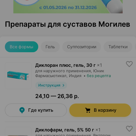
Препараты для суставов Могилев
Все формы
Гель
Суппозитории
Таблетки
Диклоран плюс, гель
,
30 г
×
1
для наружного применения,
Юник
Фармасьютикал
, Индия
•
без рецепта
Инструкция
24,10 — 26,36 р.
Где купить
В корзину
Диклофарм, гель
,
5% 50 г
×
1
для наружного применения,
Ветпром
,