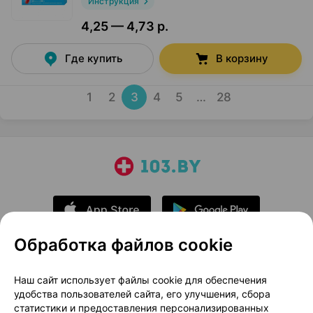
Инструкция
4,25 — 4,73 р.
Где купить
В корзину
1
2
3
4
5
…
28
Обработка файлов cookie
О проекте
Новости проекта
Наш сайт использует файлы cookie для обеспечения
удобства пользователей сайта, его улучшения, сбора
Размещение рекламы
Медицинский маркетинг
статистики и предоставления персонализированных