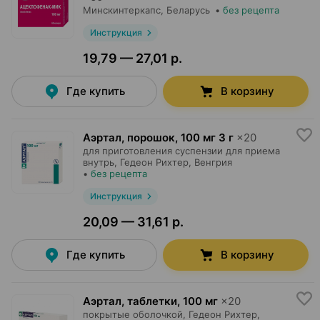
Минскинтеркапс
, Беларусь
•
без рецепта
Инструкция
19,79 — 27,01 р.
Где купить
В корзину
Аэртал, порошок
,
100 мг 3 г
×
20
для приготовления суспензии для приема
внутрь,
Гедеон Рихтер
, Венгрия
•
без рецепта
Инструкция
20,09 — 31,61 р.
Где купить
В корзину
Аэртал, таблетки
,
100 мг
×
20
покрытые оболочкой,
Гедеон Рихтер
,