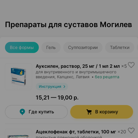
Препараты для суставов Могилев
Все формы
Гель
Суппозитории
Таблетки
Ауксилен, раствор
,
25 мг / 1 мл 2 мл
×
5
для внутривенного и внутримышечного
введения,
Калцекс
, Латвия
•
без рецепта
Инструкция
15,21 — 19,00 р.
Где купить
В корзину
Ацеклофенак фт, таблетки
,
100 мг
×
20
покрытые пленочной оболочкой,