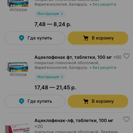
Фармтехнология
, Беларусь
•
без рецепта
Инструкция
7,48 — 8,24 р.
Где купить
В корзину
Ацеклофенак фт, таблетки
,
100 мг
×
60
покрытые пленочной оболочкой,
Фармтехнология
, Беларусь
•
без рецепта
Инструкция
17,48 — 21,45 р.
Где купить
В корзину
Ацеклофенак-лф, таблетки
,
100 мг
×
20
покрытые пленочной оболочкой,
Лекфарм
,