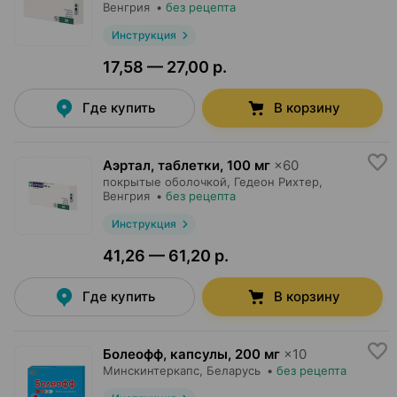
Венгрия
•
без рецепта
Инструкция
17,58 — 27,00 р.
Где купить
В корзину
Аэртал, таблетки
,
100 мг
×
60
покрытые оболочкой,
Гедеон Рихтер
,
Венгрия
•
без рецепта
Инструкция
41,26 — 61,20 р.
Где купить
В корзину
Болеофф, капсулы
,
200 мг
×
10
Минскинтеркапс
, Беларусь
•
без рецепта