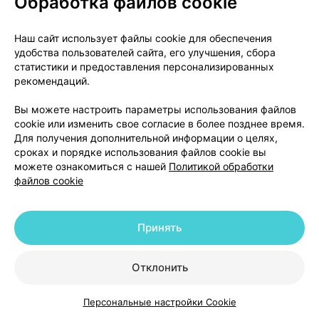
Обработка файлов cookie
Нарушения зрения;
спутанность сознания;
Наш сайт использует файлы cookie для обеспечения
галлюцинации (возможно, вы слышите или
удобства пользователей сайта, его улучшения, сбора
видите вещи, которых на самом деле нет);
статистики и предоставления персонализированных
парестезия (аномальные ощущения, такие как
рекомендаций.
покалывание, покалывание или онемение,
Вы можете настроить параметры использования файлов
особенно в руках и ногах);
cookie или изменить свое согласие в более позднее время.
сонливость;
Для получения дополнительной информации о целях,
метеоризм (вздутие живота);
сроках и порядке использования файлов cookie вы
сердечная недостаточность;
можете ознакомиться с нашей
Политикой обработки
файлов cookie
обострение язвенного колита и болезни Крона
(воспаление желудочно-кишечного тракта);
бесплодие у женщин (невозможность
Принять
вынашивания ребенка).
Сообщение о нежелательных реакциях
Отклонить
Если у Вас возникли какие-либо нежелательные
реакции, проконсультируйтесь с врачом или
Персональные настройки Cookie
Каталог
Корзина
Избранное
Профиль
работником аптеки. Данная рекомендация