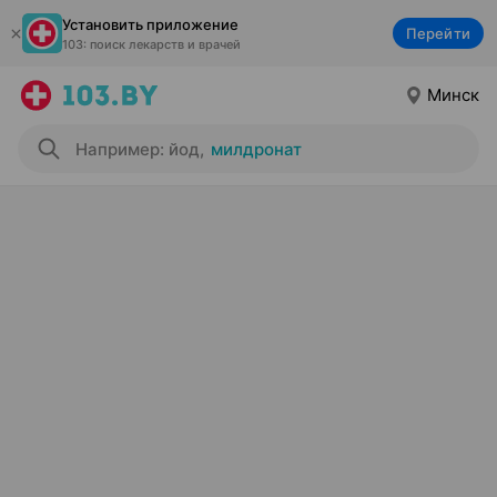
Установить приложение
Перейти
103: поиск лекарств и врачей
Минск
Например: йод
,
милдронат