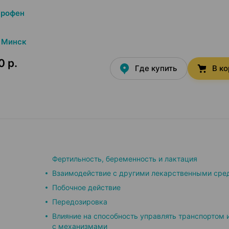
профен
Минск
0 р.
Где купить
В к
Фертильность, беременность и лактация
Взаимодействие с другими лекарственными сре
Побочное действие
Передозировка
Влияние на способность управлять транспортом 
с механизмами