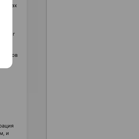
органах
ке.
 50 мг
опиатов
рация
м, и