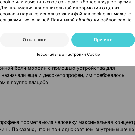
cookie или изменить свое согласие в более позднее время.
дические и гинекологические операции, операции на 
Для получения дополнительной информации о целях,
чных болях (острая боль в пояснице) и почечной коли
сроках и порядке использования файлов cookie вы можете
ознакомиться с нашей
Политикой обработки файлов cookie
ический эффект препарата наступал быстро, достигая
тельность болеутоляющего действия после применения
Отклонить
Принять
 ч.
екскетопрофен позволяет существенно сократить дозу 
Персональные настройки Cookie
ирования послеоперационной боли. Если больным,
онной боли морфин с помощью устройства для
 назначали еще и декскетопрофен, им требовалось
ем в группе плацебо.
профена трометамола человеку максимальная концент
мин). Показано, что и при однократном внутримышечно