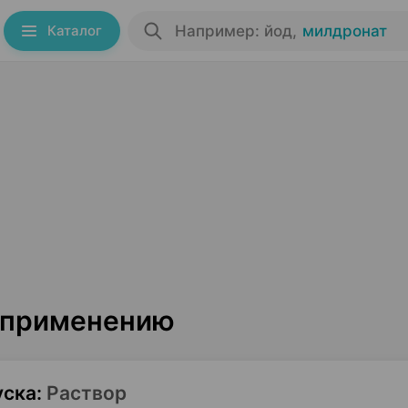
Каталог
Например: йод
,
милдронат
о применению
уска
:
Раствор