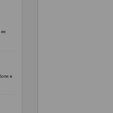
 ее
боли в