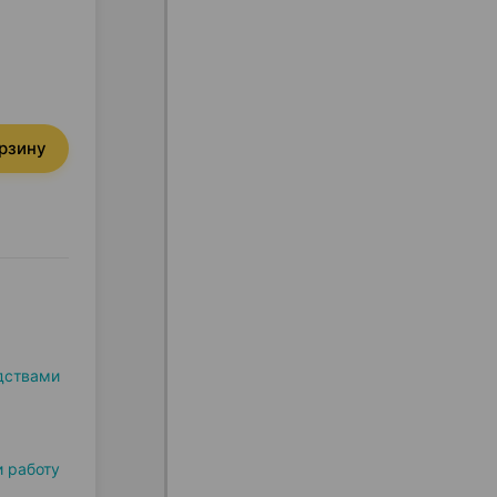
орзину
дствами
и работу