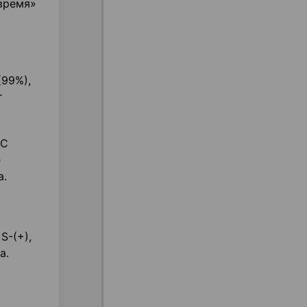
время»
(99%),
т
UC
е
а.
S-(+),
а.
с