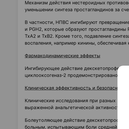
Механизм действия нестероидных противов
уменьшении синтеза простагландинов за сч
В частности, НПВС ингибируют превращени
и PGH2, которые образуют простагландины P
ТхА2 и ТхВ2. Кроме того, подавление синте
воспаления, например кинины, обеспечивая 
Фармакодинамические эффекты
Ингибирующее действие декскетопрофена в
циклооксогеназ-2 продемонстрировано у ла
Клиническая эффективность и безопасность
Клинические исследования при разных вида
выраженной анальгетической активностью.
Болеутоляющее действие декскетопрофена
больным, испытывающим боли средней и выр