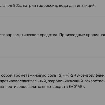
этанол 96%, натрия гидроксид, вода для инъекций.
отиворевматические средства. Производные пропионо
собой трометаминовую соль (S)-(+)-2-(3-бензоилфени
 противовоспалительный, жаропонижающий лекарстве
ых противовоспалительных средств (М01АЕ).