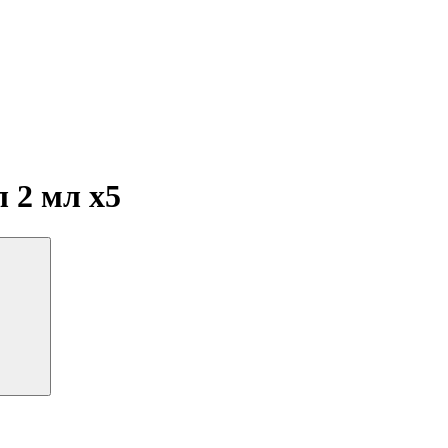
мл 2 мл
x5