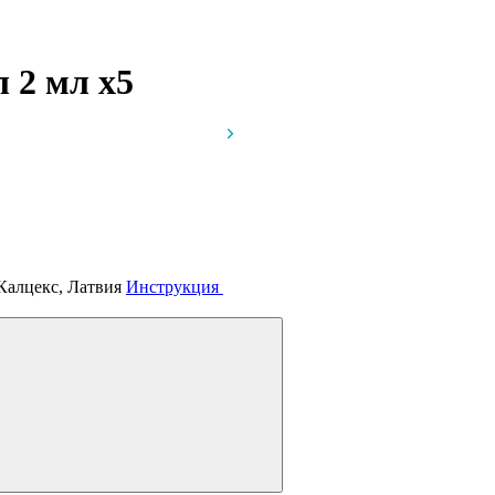
мл 2 мл
x5
Калцекс, Латвия
Инструкция