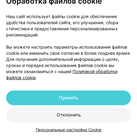
Обработка файлов cookie
- одышка;
- частые инфекции;
Наш сайт использует файлы cookie для обеспечения
- лихорадка;
удобства пользователей сайта, его улучшения, сбора
- мелкие кровоизлияния и синяки на
статистики и предоставления персонализированных
коже, кровоточивость.
рекомендаций.
-
Нефрит;
Вы можете настроить параметры использования файлов
cookie или изменить свое согласие в более позднее время.
Возможные проявления:
Для получения дополнительной информации о целях,
сроках и порядке использования файлов cookie вы
- отек лодыжек;
можете ознакомиться с нашей
Политикой обработки
- высокое кровяное давление.
файлов cookie
Другие возможные нежелательные реакции
Частые нежелательные реакции (могут возникать
Принять
не более чем у 1 человека из 10):
- головокружение;
- чувство тяжести (переполнения) в желудке;
Отклонить
- боль в животе;
- тошнота;
Персональные настройки Cookie
Каталог
Корзина
Избранное
Профиль
- диарея;