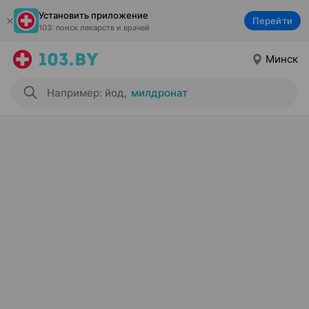
Установить приложение
Перейти
103: поиск лекарств и врачей
Минск
Например: йод
,
милдронат