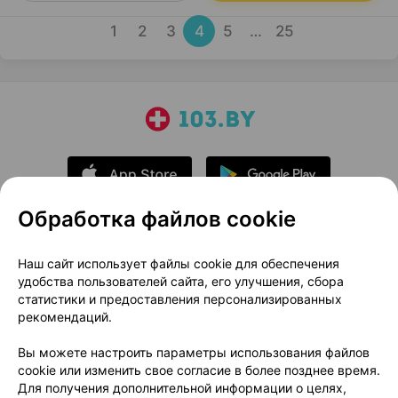
1
2
3
4
5
…
25
Обработка файлов cookie
О проекте
Новости проекта
Наш сайт использует файлы cookie для обеспечения
удобства пользователей сайта, его улучшения, сбора
Размещение рекламы
Медицинский маркетинг
статистики и предоставления персонализированных
Публичный договор
Доставка
рекомендаций.
Пользовательское соглашение
Вы можете настроить параметры использования файлов
Способы оплаты
Вакансии
Партнеры
cookie или изменить свое согласие в более позднее время.
Написать руководителю 103.by
Для получения дополнительной информации о целях,