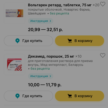
Вольтарен ретард, таблетки
,
75 мг
×
20
покрытые оболочкой,
Новартис Фарма
,
Швейцария
•
без рецепта
Инструкция
20,99 — 32,51 р.
Где купить
В корзину
Декамед, порошок
,
25 мг
×
10
для приготовления раствора для приема
внутрь,
Мед-интерпласт
, Беларусь
•
без рецепта
Инструкция
10,00 — 11,79 р.
Где купить
В корзину