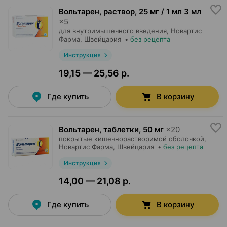
Вольтарен, раствор
,
25 мг / 1 мл 3 мл
×
5
для внутримышечного введения,
Новартис
Фарма
, Швейцария
•
без рецепта
Инструкция
19,15 — 25,56 р.
Где купить
В корзину
Вольтарен, таблетки
,
50 мг
×
20
покрытые кишечнорастворимой оболочкой,
Новартис Фарма
, Швейцария
•
без рецепта
Инструкция
14,00 — 21,08 р.
Где купить
В корзину