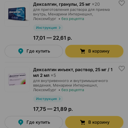
Дексалгин, гранулы
,
25 мг
×
20
для приготовления раствора для приема
внутрь,
Менарини Интернешнл
,
Люксембург
•
без рецепта
Инструкция
17,01 — 22,61 р.
Где купить
В корзину
Дексалгин инъект, раствор
,
25 мг / 1
мл 2 мл
×
5
для внутривенного и внутримышечного
введения,
Менарини Интернешнл
,
Люксембург
•
без рецепта
Инструкция
17,75 — 21,89 р.
Где купить
В корзину