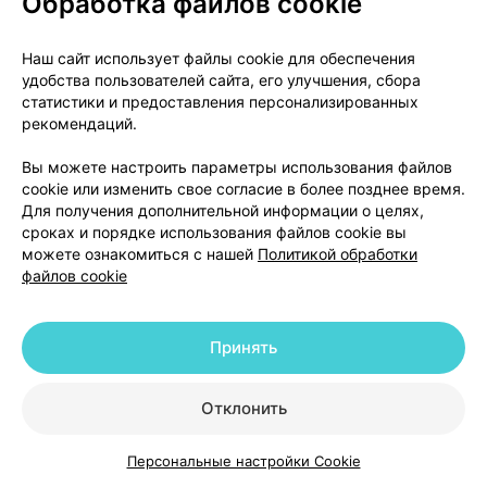
Обработка файлов cookie
обращаться к представителю держателя
регистрационного удостоверения:
Наш сайт использует файлы cookie для обеспечения
Представительство ООО «Actavis International
удобства пользователей сайта, его улучшения, сбора
статистики и предоставления персонализированных
Limited» (Республика Мальта) в Республике
рекомендаций.
Беларусь
220030 Республика Беларусь, г. Минск, ул.
Вы можете настроить параметры использования файлов
Свердлова, д. 2, 2-ой этаж, офисы 132, 135.
cookie или изменить свое согласие в более позднее время.
Тел.+375 17 388 68 17
Для получения дополнительной информации о целях,
сроках и порядке использования файлов cookie вы
Info.Belarus@tevapharm.com
можете ознакомиться с нашей
Политикой обработки
файлов cookie
Цены в аптеках
Минск
Принять
Бенальгин, таблетки
×
10
Балканфарма-дупница
, Болгария
Отклонить
•
без рецепта
Инструкция
Персональные настройки Cookie
Каталог
Корзина
Избранное
Профиль