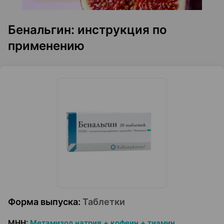
Бенальгин: инструкция по
применению
Форма выпуска
:
Таблетки
МНН
:
Метамизол натрия + кофеин + тиамин