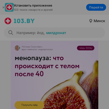
Установить приложение
Перейти
103: поиск лекарств и врачей
Минск
Например: йод
,
милдронат