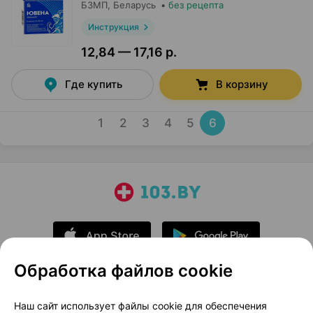
БЗМП
, Беларусь
•
без рецепта
Инструкция
12,84 — 17,16 р.
Где купить
В корзину
1
2
3
4
5
6
Обработка файлов cookie
О проекте
Новости проекта
Наш сайт использует файлы cookie для обеспечения