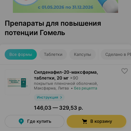
Препараты для повышения
потенции Гомель
Все формы
Таблетки
Капсулы
Сделано в Р
Силденафил-20-максфарма,
таблетки
,
20 мг
×
90
покрытые пленочной оболочкой,
Максфарма
, Литва
•
без рецепта
Инструкция
146,03 — 329,53 р.
Где купить
В корзину