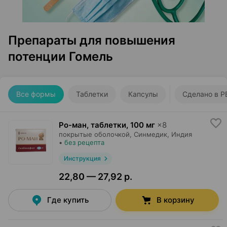
Препараты для повышения
потенции Гомель
Все формы
Таблетки
Капсулы
Сделано в Р
Ро-ман, таблетки
,
100 мг
×
8
покрытые оболочкой,
Синмедик
, Индия
•
без рецепта
Инструкция
22,80 — 27,92 р.
Где купить
В корзину