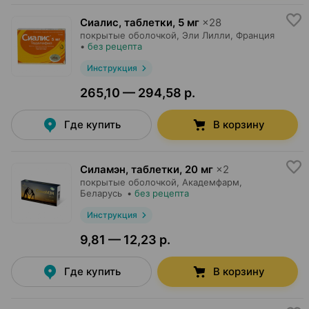
Сиалис, таблетки
,
5 мг
×
28
покрытые оболочкой,
Эли Лилли
, Франция
•
без рецепта
Инструкция
265,10 — 294,58 р.
Где купить
В корзину
Силамэн, таблетки
,
20 мг
×
2
покрытые оболочкой,
Академфарм
,
Беларусь
•
без рецепта
Инструкция
9,81 — 12,23 р.
Где купить
В корзину