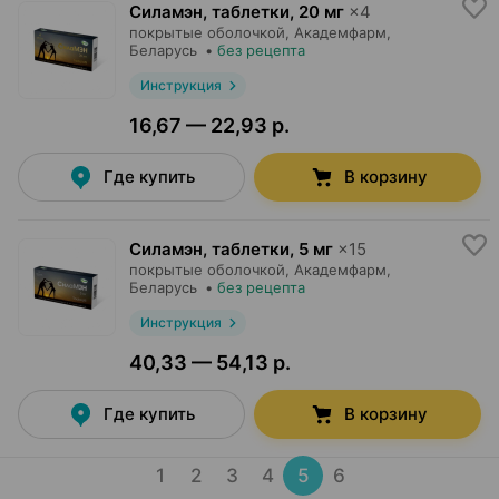
Силамэн, таблетки
,
20 мг
×
4
покрытые оболочкой,
Академфарм
,
Беларусь
•
без рецепта
Инструкция
16,67 — 22,93 р.
Где купить
В корзину
Силамэн, таблетки
,
5 мг
×
15
покрытые оболочкой,
Академфарм
,
Беларусь
•
без рецепта
Инструкция
40,33 — 54,13 р.
Где купить
В корзину
1
2
3
4
5
6