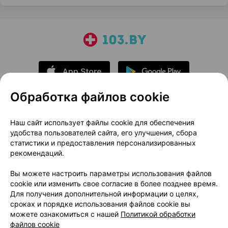
Обработка файлов cookie
О проекте
Новости проекта
Наш сайт использует файлы cookie для обеспечения
удобства пользователей сайта, его улучшения, сбора
Размещение рекламы
Медицинский маркетинг
статистики и предоставления персонализированных
Публичный договор
Доставка
рекомендаций.
Пользовательское соглашение
Вы можете настроить параметры использования файлов
Способы оплаты
Вакансии
Партнеры
cookie или изменить свое согласие в более позднее время.
Написать руководителю 103.by
Для получения дополнительной информации о целях,
сроках и порядке использования файлов cookie вы
Написать в поддержку
можете ознакомиться с нашей
Политикой обработки
Персональные настройки Cookie
файлов cookie