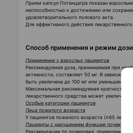
Прием капсул Потенцагра показан взрослы
неспособностью к достижению или сохране
удовлетворительного полового акта.
Для эффективного действия лекарственного
Способ применения и режим доз
Применение у взрослых пациентов
Рекомендуемая доза, принимаемая при необ
активности, составляет 50 мг. В зависимос
быть увеличена до 100 мг или уменьшена до
Максимальная рекомендуемая кратность при
лекарственного средства может увеличиват
Особые категории пациентов
Лица пожилого возраста
У пациентов пожилого возраста (≥65 лет) к
Пациенты с нарушением функции почек
Рекомендации по дозировке, приведенные в