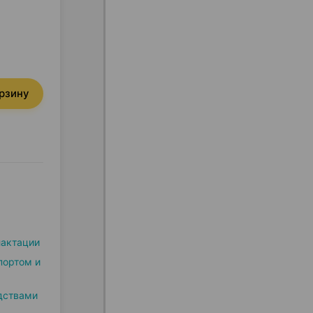
орзину
лактации
портом и
дствами