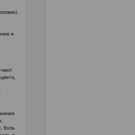
еловек).
ение и
ючают
цвета,
/
ижение
х,
, боль