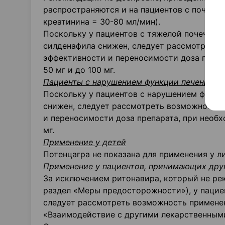
распространяются и на пациентов с почечно
креатинина = 30-80 мл/мин).
Поскольку у пациентов с тяжелой почечной
силденафила снижен, следует рассмотреть в
эффективности и переносимости доза препа
50 мг и до 100 мг.
Пациенты с нарушением функции печени
Поскольку у пациентов с нарушением функц
снижен, следует рассмотреть возможность 
и переносимости доза препарата, при необх
мг.
Применение у детей
Потенцагра не показана для применения у л
Применение у пациентов, принимающих дру
За исключением ритонавира, который не ре
раздел «Меры предосторожности»), у паци
следует рассмотреть возможность применени
«Взаимодействие с другими лекарственным