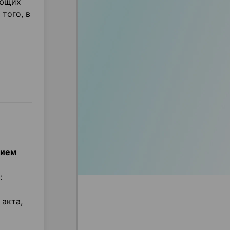
яющих
того, в
рием
:
 акта,