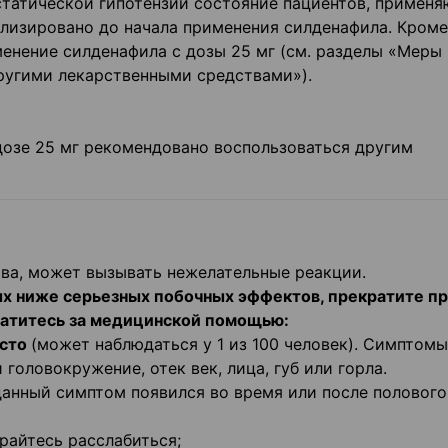
статической гипотензии состояние пациентов, примен
лизировано до начала применения силденафила. Кроме 
менение силденафила с дозы 25 мг (см. разделы «Меры
ругими лекарственными средствами»).
озе 25 мг рекомендовано воспользоваться другим
тва, может вызывать нежелательные реакции.
ных ниже серьезных побочных эффектов, прекратите п
ратитесь за медицинской помощью:
асто
(может наблюдаться у 1 из 100 человек). Симптомы
головокружение, отек век, лица, губ или горла.
 данный симптом появился во время или после полового
айтесь расслабиться;