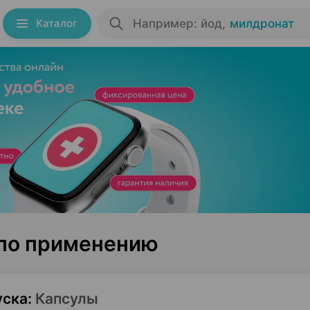
Каталог
Например: йод
,
милдронат
 по применению
уска
:
Капсулы