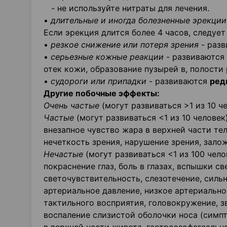
- не используйте нитраты для лечения.
•
длительные и иногда болезненные эрекции
Если эрекция длится более 4 часов, следует
•
резкое снижение или потеря зрения
- раз
•
серьезные кожные реакции
- развиваются
отек кожи, образование пузырей в, полости р
•
судороги или припадки
- развиваются
ред
Другие побочные эффекты:
Очень частые
(могут развиваться >1 из 10 че
Частые
(могут развиваться <1 из 10 челове
внезапное чувство жара в верхней части те
нечеткость зрения, нарушение зрения, зало
Нечастые
(могут развиваться <1 из 100 чело
покраснение глаз, боль в глазах, вспышки св
светочувствительность, слезотечение, силь
артериальное давление, низкое артериальн
тактильного восприятия, головокружение, зв
воспаление слизистой оболочки носа (симпт