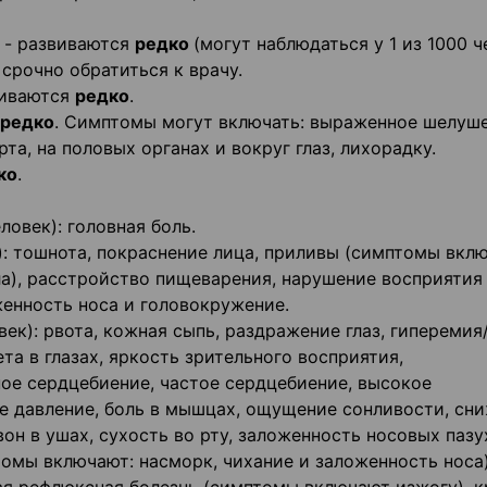
- развиваются
редко
(могут наблюдаться у 1 из 1000 ч
 срочно обратиться к врачу.
виваются
редко
.
редко
. Симптомы могут включать: выраженное шелуш
та, на половых органах и вокруг глаз, лихорадку.
ко
.
ловек): головная боль.
к): тошнота, покраснение лица, приливы (симптомы вкл
ла), расстройство пищеварения, нарушение восприятия 
женность носа и головокружение.
век): рвота, кожная сыпь, раздражение глаз, гиперемия
ета в глазах, яркость зрительного восприятия,
ное сердцебиение, частое сердцебиение, высокое
ое давление, боль в мышцах, ощущение сонливости, сн
он в ушах, сухость во рту, заложенность носовых пазу
омы включают: насморк, чихание и заложенность носа)