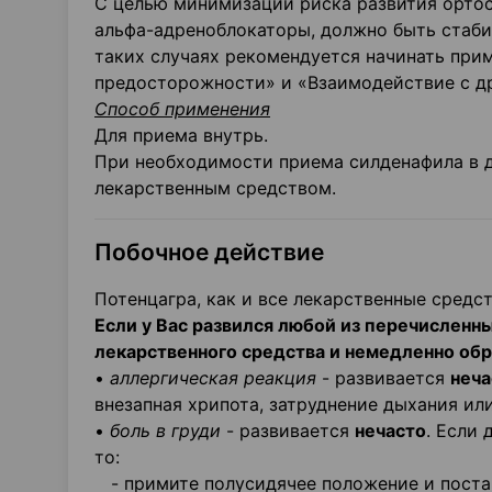
С целью минимизации риска развития орто
альфа-адреноблокаторы, должно быть стаби
таких случаях рекомендуется начинать при
предосторожности» и «Взаимодействие с д
Способ применения
Для приема внутрь.
При необходимости приема силденафила в д
лекарственным средством.
Побочное действие
Потенцагра, как и все лекарственные средс
Если у Вас развился любой из перечислен
лекарственного средства и немедленно об
•
аллергическая реакция
- развивается
неч
внезапная хрипота, затруднение дыхания или 
•
боль в груди
- развивается
нечасто
. Если
то:
- примите полусидячее положение и постар