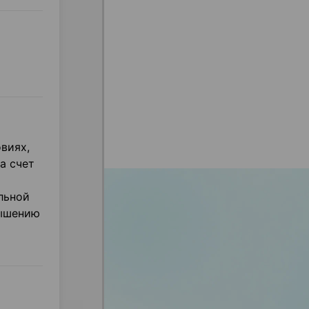
виях,
а счет
льной
вышению