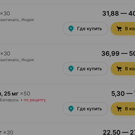
31,88 — 40
×
30
сьютикалс
, Индия
Где купить
В к
36,99 — 50
×
30
сьютикалс
, Индия
Где купить
В к
5,30 — 
и
,
25 мг
×
50
 Беларусь
•
по рецепту
Где купить
В к
22,50 — 27
г
×
30