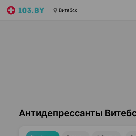
Витебск
Антидепрессанты Витеб