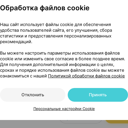
Обработка файлов cookie
Наш сайт использует файлы cookie для обеспечения
35,95 — 54
г
×
28
удобства пользователей сайта, его улучшения, сбора
ением,
КРКА
, Словения
статистики и предоставления персонализированных
Где купить
В к
рекомендаций.
Вы можете настроить параметры использования файлов
cookie или изменить свое согласие в более позднее время.
15,72 — 23
г
Для получения дополнительной информации о целях,
×
28
сроках и порядке использования файлов cookie вы можете
ением,
КРКА
, Словения
ознакомиться с нашей
Политикой обработки файлов cookie
Где купить
В к
Отклонить
Принять
24,26 — 37
×
28
ением,
КРКА
, Словения
Персональные настройки Cookie
Где купить
В к