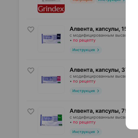
Алвента, капсулы
,
150 м
с модифицированным высвобожд
•
по рецепту
Инструкция
Алвента, капсулы
,
37.5 м
с модифицированным высвобожд
•
по рецепту
Инструкция
Алвента, капсулы
,
75 мг
с модифицированным высвобожд
•
по рецепту
Инструкция