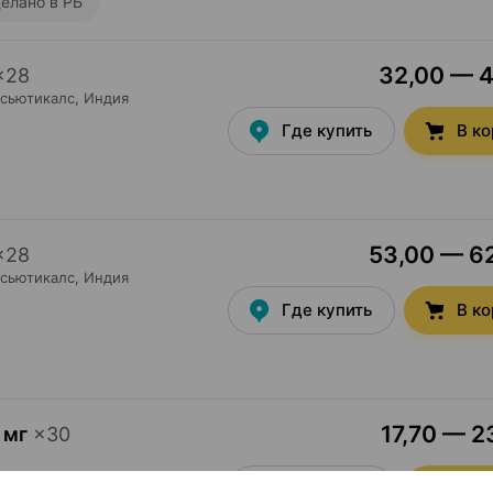
елано в РБ
32,00 — 41
×
28
сьютикалс
, Индия
Где купить
В к
53,00 — 62
×
28
сьютикалс
, Индия
Где купить
В к
17,70 — 2
 мг
×
30
Где купить
В к