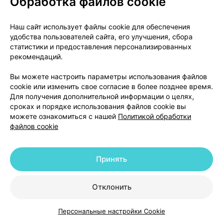
Обработка файлов cookie
внезапные непроизвольные подергивания
мышц, ощущение беспокойства или
неспособности сидеть или стоять на месте,
Наш сайт использует файлы cookie для обеспечения
удобства пользователей сайта, его улучшения, сбора
нервозность, трудности с концентрацией
статистики и предоставления персонализированных
внимания, изменение вкуса, трудности с
рекомендаций.
контролем движений, например, отсутствие
координации или непроизвольные движения
Вы можете настроить параметры использования файлов
мышц, синдром беспокойных ног, плохое
cookie или изменить свое согласие в более позднее время.
Для получения дополнительной информации о целях,
качество сна
сроках и порядке использования файлов cookie вы
расширенные зрачки, нарушение зрения
можете ознакомиться с нашей
Политикой обработки
ощущение головокружения (вертиго), боль в
файлов cookie
ушах
частое и / или нерегулярное сердцебиение
обморок, головокружение или обморок при
Принять
вставании, холодные пальцы рук и / или ног
чувство сдавления в горле, кровотечение из
Отклонить
носа
рвота кровью или черный дегтеобразный
Персональные настройки Cookie
стул, гастроэнтерит, отрыжка, затрудненное
Каталог
Корзина
Избранное
Профиль