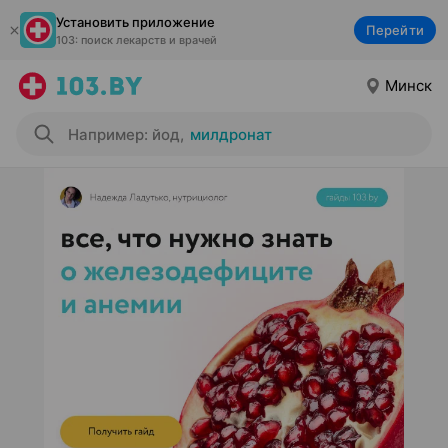
Установить приложение
Перейти
103: поиск лекарств и врачей
Минск
Например: йод
,
милдронат