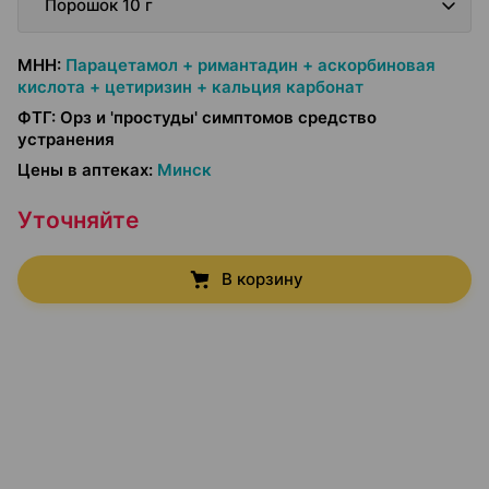
Порошок 10 г
МНН
:
Парацетамол + римантадин + аскорбиновая
кислота + цетиризин + кальция карбонат
ФТГ
:
Орз и 'простуды' симптомов средство
устранения
Цены в аптеках
:
Минск
Уточняйте
В корзину