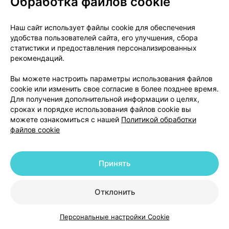
Обработка файлов cookie
применению укладывают в пачку из картона.
Наш сайт использует файлы cookie для обеспечения
Информация о производителе
удобства пользователей сайта, его улучшения, сбора
СООО «Лекфарм», Республика Беларусь, 223141, г.
статистики и предоставления персонализированных
Логойск, ул. Минская, д. 2а.
рекомендаций.
Тел./факс: (01774)-53801 e-mail:
office@lekpharm.by
.
Вы можете настроить параметры использования файлов
cookie или изменить свое согласие в более позднее время.
Для получения дополнительной информации о целях,
Цены в аптеках
Минск
сроках и порядке использования файлов cookie вы
можете ознакомиться с нашей
Политикой обработки
файлов cookie
Препарат отсутствует в продаже
Принять
Отклонить
Аналоги
Персональные настройки Cookie
Каталог
Корзина
Избранное
Профиль