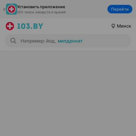
Установить приложение
Перейти
103: поиск лекарств и врачей
Минск
Например: йод
,
милдронат