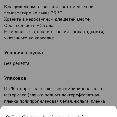
В защищенном от влаги и света месте при
температуре не выше 25 °C.
Хранить в недоступном для детей месте.
Срок годности – 2 года.
Не использовать по истечении срока годности,
указанного на упаковке.
Условия отпуска
Без рецепта.
Упаковка
По 10 г порошка в пакет из комбинированного
материала (пленка полиэтилентерефталатная,
пленка полипропиленовая белая, фольга, пленка
полиэтиленовая прозрачная).
По 5, 10 или 15 пакетов вместе с инструкцией по