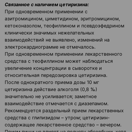
Связанное с наличием цетиризина:
При одновременном применении с
азитромицином, циметидином, эритромицином,
кетоконазолом, теофиллином и псевдоэфедрином
клинически значимых нежелательных
взаимодействий не выявлено, изменений на
электрокардиограмме не отмечалось.
При одновременном применении лекарственного
средства с теофиллином может наблюдаться
увеличение концентрации в сыворотке и
относительная передозировка цетиризина.
После однократного приема дозы 10 мг
цетиризина действие алкоголя (0,8 ‰)
значительно не усиливается; заметное
взаимодействие отмечается с диазепамом.
Рекомендуется раздельный прием лекарственных
средства с глипизидом – утром; цетиризин-
содержащее лекарственное средство – вечером.
Прием пищи не влияет на полноту абсорбции, хотя