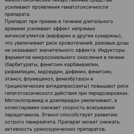
усиливают проявления гематотоксичности
препарата.
Препарат при приеме в течение длительного
времени усиливает эффект непрямых
антикоагулянтов (варфарин и другие кумарины),
что увеличивает риск кровотечений, разовые дозы
не оказывают значительного эффекта. Индукторы
ферментов микросомального окисления в печени
(барбитураты, фенитоин карбамазепин,
рифампицин, зидовудин, дифенин, фенитоин,
этанол, флумецинол, фенилбутазон и
трициклические антидепрессанты) повышают риск
гепатотоксического действия при передозировках.
Метоклопрамид и домперидон увеличивают, а
колестирамин снижает скорость всасывания
парацетамола. Этанол способствует развитию
острого панкреатита. Препарат может снижать
активность урикозурических препаратов.