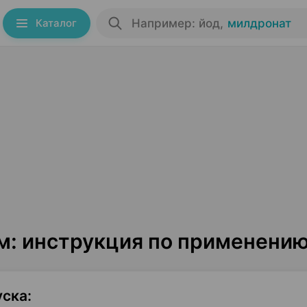
Каталог
Например: йод
,
милдронат
: инструкция по применени
уска
: