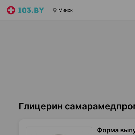
Минск
Глицерин самарамедпром
Форма вып