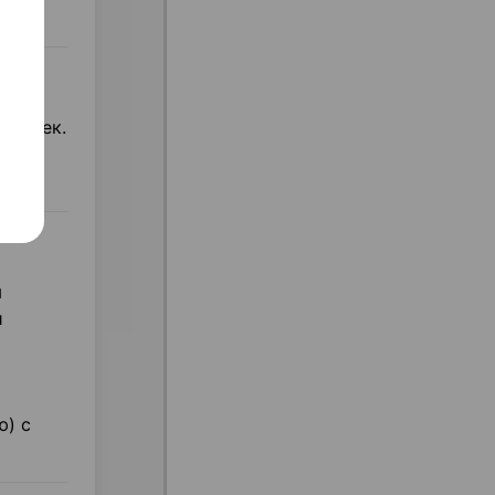
олочек.
ы
и
ю) с