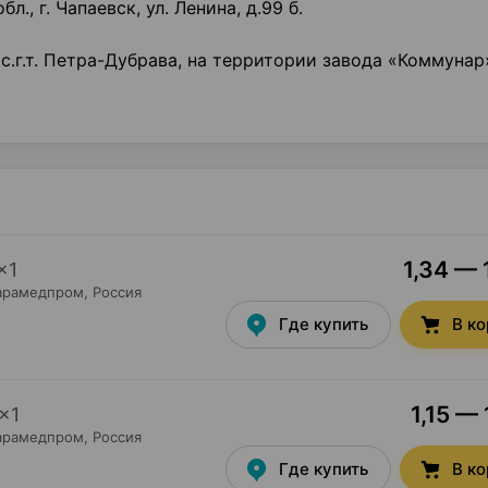
, г. Чапаевск, ул. Ленина, д.99 б.
с.г.т. Петра-Дубрава, на территории завода «Коммунар»
1,34 — 
×
1
арамедпром
, Россия
Где купить
В к
1,15 — 
×
1
арамедпром
, Россия
Где купить
В к