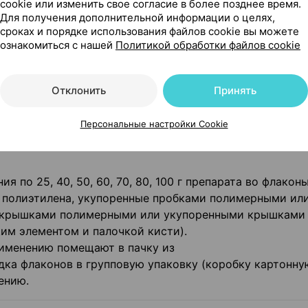
cookie или изменить свое согласие в более позднее время.
Для получения дополнительной информации о целях,
сроках и порядке использования файлов cookie вы можете
ознакомиться с нашей
Политикой обработки файлов cookie
т вызывать жжение, раздражение кожи и слизистых об
Отклонить
Принять
ртными средствами, механизмами
Персональные настройки Cookie
 по 25, 40, 50, 60, 70, 80, 100 г препарата во флакон
з полиэтилена, укупоренные пробками полимерными ил
и крышками полимерными или укупоренными крышками
им элементом и палочкой кисти).
рименению помещают в пачку из
дка флаконов в групповую упаковку (коробку картонну
ению.