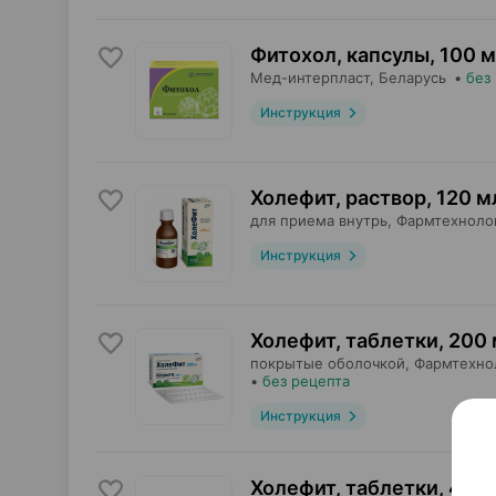
Фитохол, капсулы
,
100 м
Мед-интерпласт
, Беларусь
•
без
Инструкция
Холефит, раствор
,
120 м
для приема внутрь,
Фармтехноло
Инструкция
Холефит, таблетки
,
200 
покрытые оболочкой,
Фармтехно
•
без рецепта
Инструкция
Холефит, таблетки
,
400 