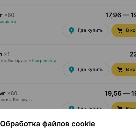
17,96 — 1
г
×
60
 рецепта
Где купить
В к
22
л
×
1
гия
, Беларусь
•
без рецепта
Где купить
В к
19,56 — 1
мг
×
60
логия
, Беларусь
Где купить
В к
Обработка файлов cookie
2
мг
×
30