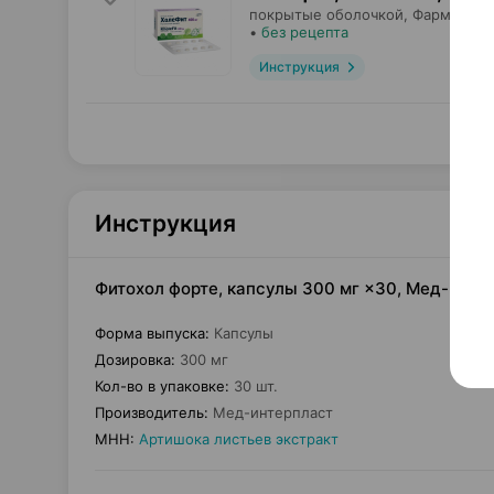
покрытые оболочкой,
Фармтехно
•
без рецепта
Инструкция
Инструкция
Фитохол форте, капсулы 300 мг ×30, Мед-инте
Форма выпуска
:
Капсулы
Дозировка
:
300 мг
Кол-во в упаковке
:
30 шт.
Производитель
:
Мед-интерпласт
МНН
:
Артишока листьев экстракт