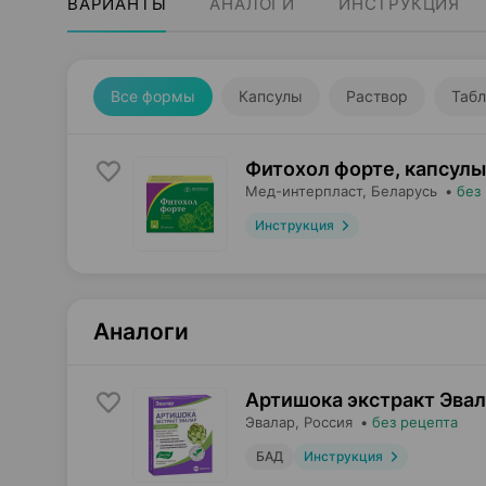
ВАРИАНТЫ
АНАЛОГИ
ИНСТРУКЦИЯ
Все формы
Капсулы
Раствор
Табл
Фитохол форте, капсулы
Мед-интерпласт
, Беларусь
•
без
Инструкция
Аналоги
Артишока экстракт Эвал
Эвалар
, Россия
•
без рецепта
БАД
Инструкция