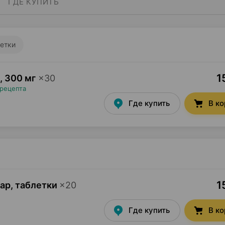
ГДЕ КУПИТЬ
етки
1
,
300 мг
×
30
 рецепта
Где купить
В к
1
ар, таблетки
×
20
Где купить
В к