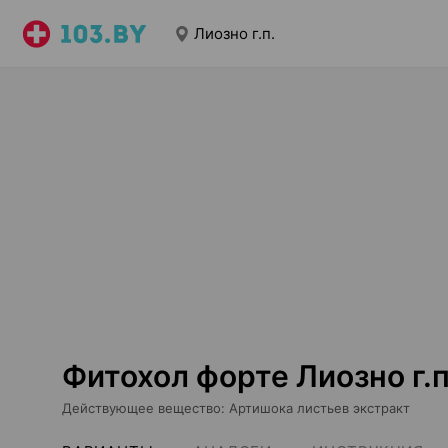
Лиозно г.п.
Фитохол форте Лиозно г.п
Действующее вещество
:
Артишока листьев экстракт