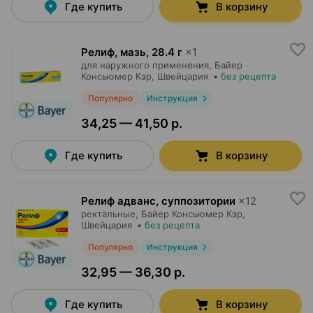
Где купить
В корзину
Релиф, мазь
,
28.4 г
×
1
для наружного применения,
Байер
Консьюмер Кэр
, Швейцария
•
без рецепта
Популярно
Инструкция
34,25 — 41,50 р.
Где купить
В корзину
Релиф адванс, суппозитории
×
12
ректальные,
Байер Консьюмер Кэр
,
Швейцария
•
без рецепта
Популярно
Инструкция
32,95 — 36,30 р.
Где купить
В корзину