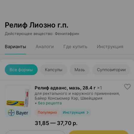
Релиф Лиозно г.п.
Действующее вещество
:
Фенилэфрин
Варианты
Аналоги
Где купить
Инструкция
Все формы
Капсулы
Мазь
Суппозитории
Релиф адванс, мазь
,
28.4 г
×
1
для ректального и наружного применения,
Байер Консьюмер Кэр
, Швейцария
•
без рецепта
Популярно
Инструкция
31,85 — 37,70 р.