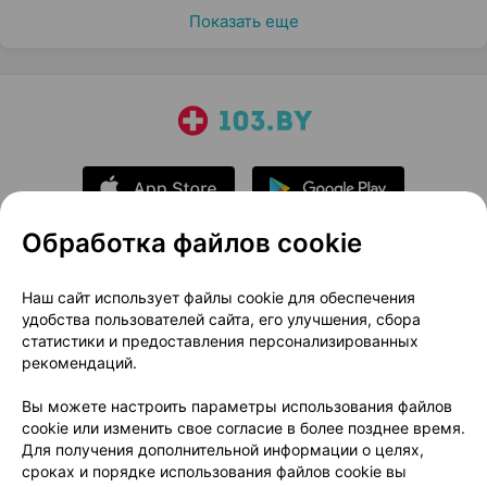
Показать еще
Обработка файлов cookie
О проекте
Новости проекта
Наш сайт использует файлы cookie для обеспечения
удобства пользователей сайта, его улучшения, сбора
Размещение рекламы
Медицинский маркетинг
статистики и предоставления персонализированных
Публичный договор
Доставка
рекомендаций.
Пользовательское соглашение
Вы можете настроить параметры использования файлов
Способы оплаты
Вакансии
Партнеры
cookie или изменить свое согласие в более позднее время.
Написать руководителю 103.by
Для получения дополнительной информации о целях,
сроках и порядке использования файлов cookie вы
Написать в поддержку