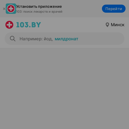
Установить приложение
Перейти
103: поиск лекарств и врачей
Минск
Например: йод
,
милдронат