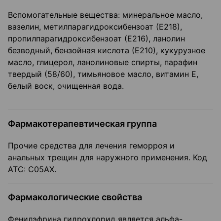
Вспомогательные вещества: минеральное масло,
вазелин, метилпарагидроксибензоат (Е218),
пропилпарагидроксибензоат (Е216), ланолин
безводный, бензойная кислота (Е210), кукурузное
масло, глицерол, ланолиновые спирты, парафин
твердый (58/60), тимьяновое масло, витамин Е,
белый воск, очищенная вода.
Фармакотерапевтическая группа
Прочие средства для лечения геморроя и
анальных трещин для наружного применения. Код
АТС: С05АХ.
Фармакологические свойства
Фенилэфрина гидрохлорид является альфа-