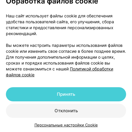
Обработка файлов cookie
О проекте
Новости проекта
Наш сайт использует файлы cookie для обеспечения
удобства пользователей сайта, его улучшения, сбора
Размещение рекламы
Медицинский маркетинг
статистики и предоставления персонализированных
Публичный договор
Доставка
рекомендаций.
Пользовательское соглашение
Вы можете настроить параметры использования файлов
Способы оплаты
Вакансии
Партнеры
cookie или изменить свое согласие в более позднее время.
Написать руководителю 103.by
Для получения дополнительной информации о целях,
сроках и порядке использования файлов cookie вы
Написать в поддержку
можете ознакомиться с нашей
Политикой обработки
Персональные настройки Cookie
файлов cookie
Обработка персональных данных
Принять
© 2026 ООО «Артокс Лаб», УНП 191700409 | 220012, Республика Беларусь,
г. Минск, улица Толбухина, 2, пом. 16 | help@103.by
|
Служба поддержки
+375 291212755
Отклонить
Персональные настройки Cookie
Каталог
Корзина
Избранное
Профиль