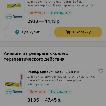
для наружного применения,
Байер
Консьюмер Кэр
, Швейцария
•
без рецепта
Популярно
Инструкция
29,13 — 44,13 р.
Где купить
В корзину
Аналоги и препараты схожего
терапевтического действия
Релиф адванс, мазь
,
28.4 г
×
1
для ректального и наружного применения,
Байер Консьюмер Кэр
, Швейцария
•
без рецепта
Популярно
Инструкция
31,85 — 47,45 р.