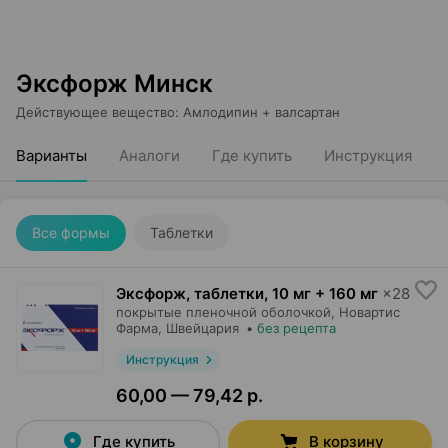
Эксфорж Минск
Действующее вещество
:
Амлодипин + валсартан
Варианты
Аналоги
Где купить
Инструкция
Все формы
Таблетки
Эксфорж, таблетки
,
10 мг + 160 мг
×
28
покрытые пленочной оболочкой,
Новартис
Фарма
, Швейцария
•
без рецепта
Инструкция
60,00 — 79,42 р.
Где купить
В корзину