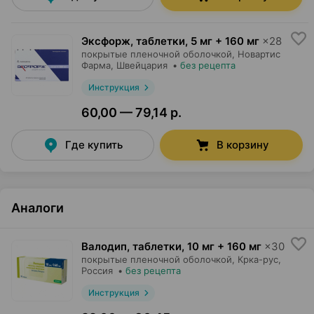
Эксфорж, таблетки
,
5 мг + 160 мг
×
28
покрытые пленочной оболочкой,
Новартис
Фарма
, Швейцария
•
без рецепта
Инструкция
60,00 — 79,14 р.
Где купить
В корзину
Аналоги
Валодип, таблетки
,
10 мг + 160 мг
×
30
покрытые пленочной оболочкой,
Крка-рус
,
Россия
•
без рецепта
Инструкция