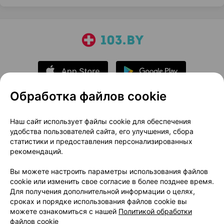
Обработка файлов cookie
О проекте
Новости проекта
Наш сайт использует файлы cookie для обеспечения
удобства пользователей сайта, его улучшения, сбора
Размещение рекламы
Медицинский маркетинг
статистики и предоставления персонализированных
Публичный договор
Доставка
рекомендаций.
Пользовательское соглашение
Вы можете настроить параметры использования файлов
Способы оплаты
Вакансии
Партнеры
cookie или изменить свое согласие в более позднее время.
Написать руководителю 103.by
Для получения дополнительной информации о целях,
сроках и порядке использования файлов cookie вы
Написать в поддержку
можете ознакомиться с нашей
Политикой обработки
Персональные настройки Cookie
файлов cookie