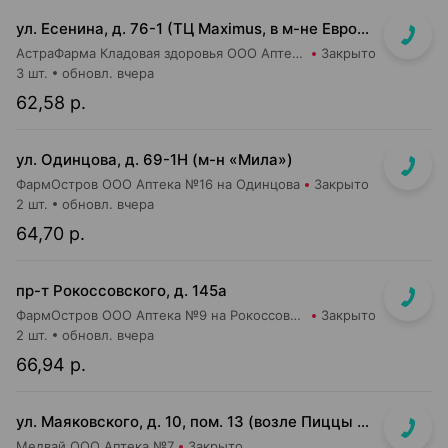
ул. Есенина, д. 76-1 (ТЦ Maximus, в м-не Евроопт Super)
АстраФарма Кладовая здоровья ООО Аптека №9
Закрыто
3 шт.
обновл. вчера
62,58 р.
ул. Одинцова, д. 69-1Н (м-н «Мила»)
ФармОстров ООО Аптека №16 на Одинцова
Закрыто
2 шт.
обновл. вчера
64,70 р.
пр-т Рокоссовского, д. 145а
ФармОстров ООО Аптека №9 на Рокоссовского
Закрыто
2 шт.
обновл. вчера
66,94 р.
ул. Маяковского, д. 10, пом. 13 (возле Пиццы Мании)
Медвай ООО Аптека №7
Закрыто