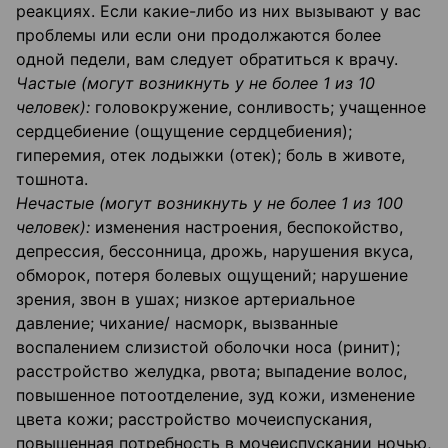
реакциях. Если какие-либо из них вызывают у вас
проблемы или если они продолжаются более
одной педели, вам следует обратиться к врачу.
Частые (могут возникнуть у не более 1 из 10
человек):
головокружение, сонливость; учащенное
сердцебиение (ощущение сердцебиения);
гиперемия, отек лодыжки (отек); боль в животе,
тошнота.
Нечастые (могут возникнуть у не более 1 из 100
человек):
изменения настроения, беспокойство,
депрессия, бессонница, дрожь, нарушения вкуса,
обморок, потеря болевых ощущений; нарушение
зрения, звон в ушах; низкое артериальное
давление; чихание/ насморк, вызванные
воспалением слизистой оболочки носа (ринит);
расстройство желудка, рвота; выпадение волос,
повышенное потоотделение, зуд кожи, изменение
цвета кожи; расстройство мочеиспускания,
повышенная потребность в мочеиспускании ночью,