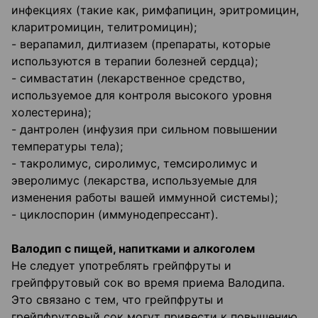
инфекциях (такие как, римфапицин, эритромицин,
кларитромицин, телитромицин);
- верапамил, дилтиазем (препараты, которые
используются в терапии болезней сердца);
- симвастатин (лекарственное средство,
используемое для контроля высокого уровня
холестерина);
- дантролен (инфузия при сильном повышении
температуры тела);
- такролимус, сиролимус, темсиролимус и
эверолимус (лекарства, используемые для
изменения работы вашей иммунной системы);
- циклоспорин (иммунодепрессант).
Валодип с пищей, напитками и алкоголем
Не следует употреблять грейпфруты и
грейпфрутовый сок во время приема Валодипа.
Это связано с тем, что грейпфруты и
грейпфрутовый сок могут привести к повышению