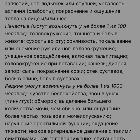
запястий, ног, лодыжек или ступней; усталость;
астения (слабость); покраснение и ощущение
тепла на лице и/или шее.
Нечастые (могут возникнуть у не более 1 из 100
человек):
головокружение; тошнота и боль в
животе; сухость во рту; сонливость, покалывание
или онемение рук или ног; головокружение;
учащенное сердцебиение, включая пальпитацию;
головокружение при вставании; кашель; диарея;
запор; сыпь, покраснение кожи; отек суставов,
боль в спине; боль в суставах.
Редкие (могут возникнуть у не более 1 из 1000
человек):
чувство беспокойства; звон в ушах
(тиннитус); обморок; выделение большего
количества мочи, чем обычно, или ощущение
более частых позывов к мочеиспусканию;
нарушение эректильной функции; ощущение
тяжести; низкое артериальное давление с такими
симптомами, как головокружение, спутанность