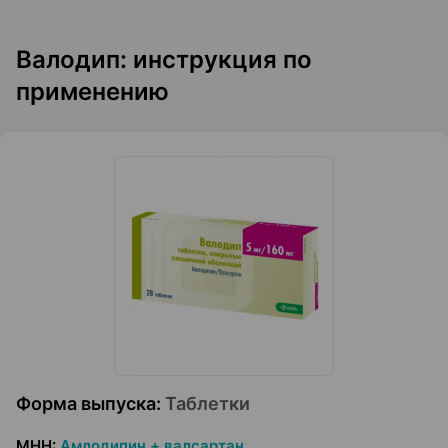
Валодип: инструкция по
применению
Форма выпуска
:
Таблетки
МНН
:
Амлодипин + валсартан