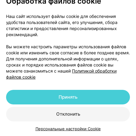
Обработка файлов cookie
микрокристаллическая, кроскармеллоза натрия,
повидон К25, натрия лаурилсульфат, маннит,
Наш сайт использует файлы cookie для обеспечения
магния стеарат, кремния диоксид коллоидный
удобства пользователей сайта, его улучшения, сбора
безводный, Опадрай 85F28751 II IP Белый
статистики и предоставления персонализированных
(содержит поливиниловый спирт, частично
рекомендаций.
гидролизованный, титана диоксид 1171, макрогол,
Вы можете настроить параметры использования файлов
тальк, железа оксид желтый Е172).
cookie или изменить свое согласие в более позднее время.
Для получения дополнительной информации о целях,
сроках и порядке использования файлов cookie вы
Внешний вид препарата и прочие сведения
можете ознакомиться с нашей
Политикой обработки
файлов cookie
Таблетки, покрытые пленочной оболочкой.
Таблетки, покрытые пленочной оболочкой, 5 мг/80
Принять
мг:
круглые, слегка двояковыпуклые таблетки,
покрытые пленочной оболочкой, коричневато-
желтого цвета, с возможными темными
Отклонить
вкраплениями, с фаской.
Таблетки, покрытые пленочной оболочкой, 5
Персональные настройки Cookie
Каталог
Корзина
Избранное
Профиль
мг/160 мг:
овальные, двояковыпуклые таблетки,