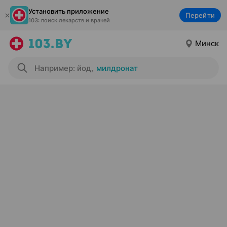
Установить приложение
Перейти
103: поиск лекарств и врачей
Минск
Например: йод
,
милдронат