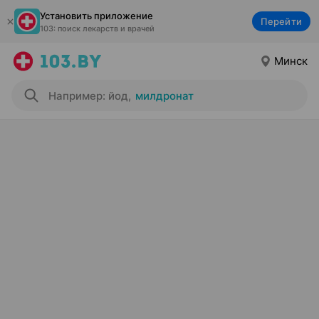
Установить приложение
Перейти
103: поиск лекарств и врачей
Минск
Например: йод
,
милдронат