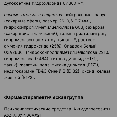
дулоксетина гидрохлорида 67.300 мг;
вспомогательные вещества:
нейтральные гранулы
(сахарные сферы, размер 26: 0,6-0,7 мм),
гидроксипропилметилцелюллоза 603, сахароза
(сахар кристаллический), тальк, триэтилцитрат,
гипромеллозы ацетат сукцинат LF, раствор
аммония гидроксида (25%), Опадрай Белый
02А28361 (гидроксипропилметилцелюллоза 2910/
гипромеллоза (Е464), титана диоксид (Е171),
тальк), желатин, вода, титана диоксид (Е171),
индигокармин FD&C Синий 2 (Е132), оксид железа
желтый (Е172).
Фармакотерапевтическая группа
Психоаналептические средства. Антидепрессанты.
Код АТХ:
N06AX21.