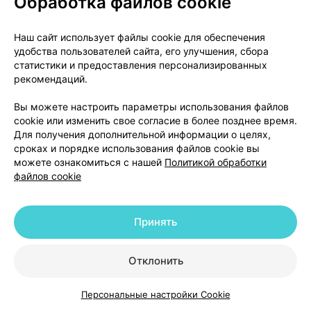
Обработка файлов cookie
выраженный или умеренный характер; Однако у
некоторых пациентов их интенсивность может
Наш сайт использует файлы cookie для обеспечения
быть очень высокой. Они обычно проявляются в
удобства пользователей сайта, его улучшения, сбора
течение первых нескольких дней после
статистики и предоставления персонализированных
рекомендаций.
прекращения лечения, но имеются очень редкие
сообщения о возникновении таких симптомов у
Вы можете настроить параметры использования файлов
пациентов, которые случайно пропустили дозы.
cookie или изменить свое согласие в более позднее время.
Как правило, эти симптомы проходят сами по себе
Для получения дополнительной информации о целях,
и обычно исчезают в течение 2 недель, хотя у
сроках и порядке использования файлов cookie вы
можете ознакомиться с нашей
Политикой обработки
некоторых людей они могут быть довольно
файлов cookie
продолжительными (2-3 месяца и более). Поэтому
рекомендуется постепенное снижение дозы
дулоксетина, в течение не менее 2 недель после
Принять
периода лечения, в зависимости от потребности
пациента (см. «Способ применения и дозы»).
Отклонить
Пожилые пациенты
Персональные настройки Cookie
Каталог
Корзина
Избранное
Профиль
Данные о применении дулоксетина 120 мг у