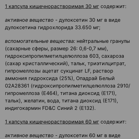
1 капсула кишечнорастворимая 30 мг
содержит:
активное вещество -
дулоксетин 30 мг в виде
дулоксетина гидрохлорида 33.650 мг;
вспомогательные вещества:
нейтральные гранулы
(сахарные сферы, размер 26: 0,6-0,7 мм),
гидроксипропилметилцелюллоза 603, сахароза
(сахар кристаллический), тальк, триэтилцитрат,
гипромеллозы ацетат сукцинат LF, раствор
аммония гидроксида (25%), Опадрай Белый
02А28361 (гидроксипропилметилцелюллоза 2910/
гипромеллоза (Е464), титана диоксид (Е171),
тальк), желатин, вода, титана диоксид (Е171),
индигокармин FD&C Синий 2 (Е132).
1 капсула кишечнорастворимая 60 мг
содержит:
активное вещество
- дулоксетин 60 мг в виде