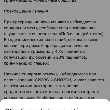
принимающих мочегонные средства.
Прекращение лечения
При прекращении лечения часто наблюдается
синдром отмены, особенно если прекращение
осуществляется резко (см. «Побочное действие»).
В ходе клинических испытаний, нежелательные
явления при резком прекращении лечения
наблюдались примерно у 45% пациентов,
получавших дулоксетин и 23% пациентов,
принимающих плацебо.
Наличие синдрома отмены, наблюдаемого при
использовании СИОЗС и СИОЗСН, может зависеть
от нескольких факторов, в том числе
продолжительности и дозы терапии и скорости
снижения дозы. Наиболее часто наблюдаются
реакции, перечисленные в разделе «Побочное
действие». Как правило, эти симптомы носят слабо