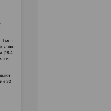
с
т 1 мес
, старше
и (18.4
л) и
ливают
ии 30