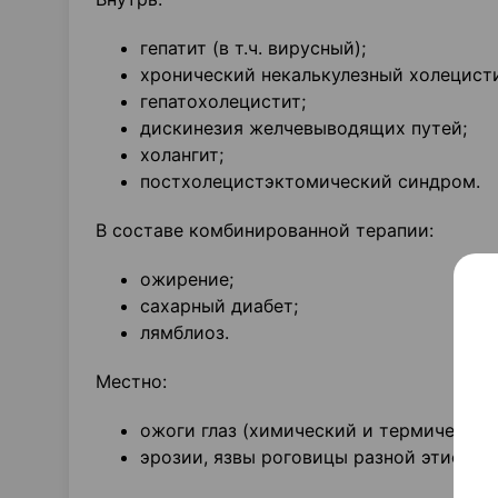
гепатит (в т.ч. вирусный);
хронический некалькулезный холецисти
гепатохолецистит;
дискинезия желчевыводящих путей;
холангит;
постхолецистэктомический синдром.
В составе комбинированной терапии:
ожирение;
сахарный диабет;
лямблиоз.
Местно:
ожоги глаз (химический и термический
эрозии, язвы роговицы разной этиолог