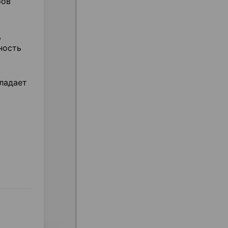
ров
,
ность
ладает