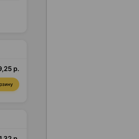
9,25 р.
орзину
1,32 р.