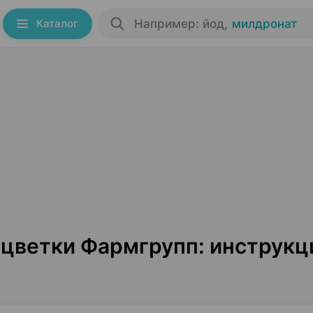
Каталог
Например: йод
,
милдронат
цветки Фармгрупп: инструкц