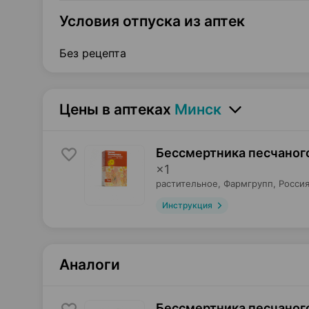
Условия отпуска из аптек
Без рецепта
Цены в аптеках
Минск
Бессмертника песчаного
×
1
растительное,
Фармгрупп
, Росси
Инструкция
Аналоги
Бессмертника песчаного