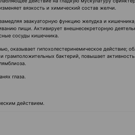
слабляющее действие на гладкую мускулатуру сфинкте
изменяет вязкость и химический состав желчи.
замедляя эвакуаторную функцию желудка и кишечника
риванию пищи. Активирует внешнесекреторную деятель
сные сосуды кишечника.
ью, оказывает гипохолестеринемическое действие; об
ии грамположительных бактерий, повышает активность
лямблиоза.
нях глаза.
ческим действием.