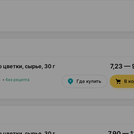
7,23 — 
 цветки, сырье
,
30 г
я
•
без рецепта
Где купить
В к
7,90 — 1
 цветки, сырье
,
30 г