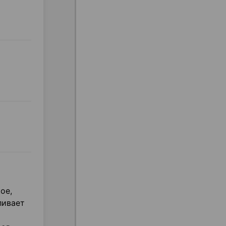
ое,
ливает