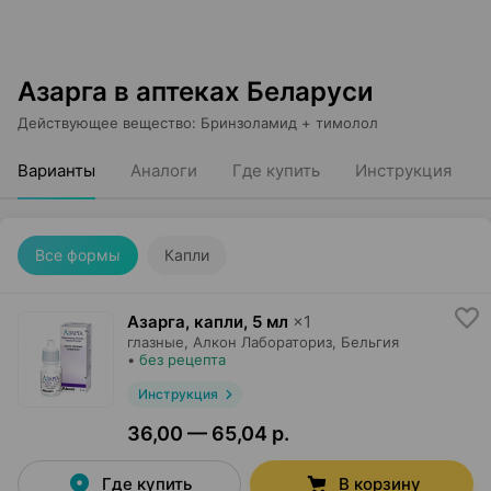
Азарга в аптеках Беларуси
Действующее вещество
:
Бринзоламид + тимолол
Варианты
Аналоги
Где купить
Инструкция
Все формы
Капли
Азарга, капли
,
5 мл
×
1
глазные,
Алкон Лабораториз
, Бельгия
•
без рецепта
Инструкция
36,00 — 65,04 р.
Где купить
В корзину