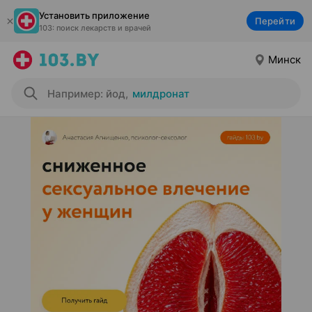
Установить приложение
Перейти
103: поиск лекарств и врачей
Минск
Например: йод
,
милдронат