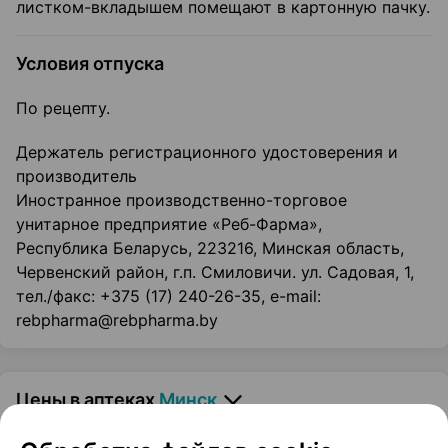
листком-вкладышем помещают в картонную пачку.
Условия отпуска
По рецепту.
Держатель регистрационного удостоверения и
производитель
Иностранное производственно-торговое
унитарное предприятие «Реб-Фарма»,
Республика Беларусь, 223216, Минская область,
Червенский район, г.п. Смиловичи. ул. Садовая, 1,
тел./факс: +375 (17) 240-26-35, e-mail:
rebpharma@rebpharma.by
Цены в аптеках
Минск