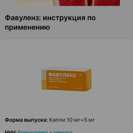
Фавуленз: инструкция по
применению
Форма выпуска
:
Капли 10 мг+5 мг
МНН
:
Бринзоламид + тимолол