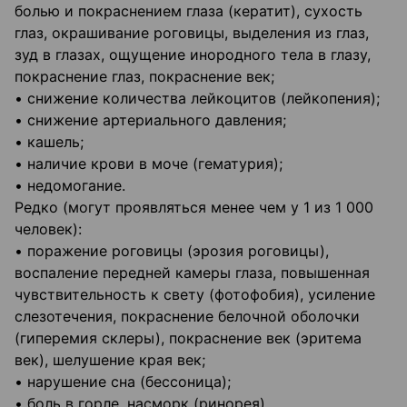
болью и покраснением глаза (кератит), сухость
глаз, окрашивание роговицы, выделения из глаз,
зуд в глазах, ощущение инородного тела в глазу,
покраснение глаз, покраснение век;
• снижение количества лейкоцитов (лейкопения);
• снижение артериального давления;
• кашель;
• наличие крови в моче (гематурия);
• недомогание.
Редко (могут проявляться менее чем у 1 из 1 000
человек):
• поражение роговицы (эрозия роговицы),
воспаление передней камеры глаза, повышенная
чувствительность к свету (фотофобия), усиление
слезотечения, покраснение белочной оболочки
(гиперемия склеры), покраснение век (эритема
век), шелушение края век;
• нарушение сна (бессоница);
• боль в горле, насморк (ринорея).