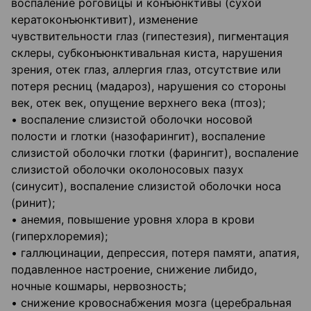
воспаление роговицы и конъюнктивы (сухой
кератоконъюнктивит), изменение
чувствительности глаз (гипестезия), пигментация
склеры, субконъюнктивальная киста, нарушения
зрения, отек глаз, аллергия глаз, отсутствие или
потеря ресниц (мадароз), нарушения со стороны
век, отек век, опущение верхнего века (птоз);
• воспаление слизистой оболочки носовой
полости и глотки (назофарингит), воспаление
слизистой оболочки глотки (фарингит), воспаление
слизистой оболочки околоносовых пазух
(синусит), воспаление слизистой оболочки носа
(ринит);
• анемия, повышение уровня хлора в крови
(гиперхлоремия);
• галлюцинации, депрессия, потеря памяти, апатия,
подавленное настроение, снижение либидо,
ночные кошмары, нервозность;
• снижение кровоснабжения мозга (церебральная