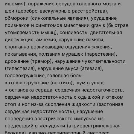
ишемия), поражение сосудов головного мозга и
шеи (церебро-васкулярные расстройства),
обмороки (синкопальные явления), ухудшение
признаков и симптомов миастении gravis (быстрая
утомляемость мышц), сонливость, двигательная
дисфункция, амнезия, нарушение памяти,
спонтанно возникающие ощущения жжения,
покалывания, ползания мурашек (парестезии),
дрожание (тремор), нарушение чувствительности
(гипестезия), нарушение вкуса (агевзия),
головокружение, головная боль;
• головокружение (вертиго), шум в ушах;
• остановка сердца, сердечная недостаточность,
сердечная недостаточность с одышкой и отеком
стоп и ног из-за скопления жидкости (застойная
сердечная недостаточность), нарушение
проведения электрического импульса из
предсердий в желудочки (атриовентрикулярная
блокада), кардио-респираторный дистресс,