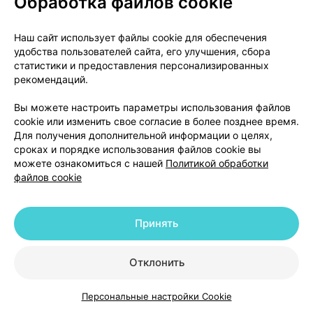
Обработка файлов cookie
Фавуленз, капли
,
5 мл
×
1
глазные,
Реб-Фарма
, Беларусь
•
без рецепта
Наш сайт использует файлы cookie для обеспечения
удобства пользователей сайта, его улучшения, сбора
Инструкция
статистики и предоставления персонализированных
16,94 — 23,31 р.
рекомендаций.
Вы можете настроить параметры использования файлов
Где купить
В корзину
cookie или изменить свое согласие в более позднее время.
Для получения дополнительной информации о целях,
сроках и порядке использования файлов cookie вы
можете ознакомиться с нашей
Политикой обработки
Аналоги
файлов cookie
Азарга, капли
,
5 мл
×
1
Принять
глазные,
Алкон Лабораториз
, Бельгия
•
без рецепта
Инструкция
Отклонить
48,60 — 65,04 р.
Персональные настройки Cookie
Каталог
Корзина
Избранное
Профиль
Где купить
В корзину