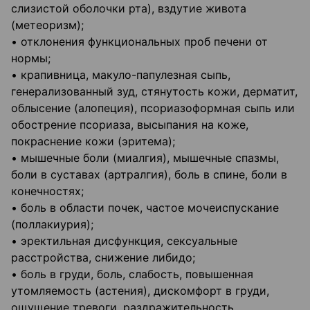
слизистой оболочки рта), вздутие живота
(метеоризм);
• отклонения функциональных проб печени от
нормы;
• крапивница, макуло-папулезная сыпь,
генерализованный зуд, стянутость кожи, дерматит,
облысение (алопеция), псориазоформная сыпь или
обострение псориаза, высыпания на коже,
покраснение кожи (эритема);
• мышечные боли (миалгия), мышечные спазмы,
боли в суставах (артралгия), боль в спине, боли в
конечностях;
• боль в области почек, частое мочеиспускание
(поллакиурия);
• эректильная дисфункция, сексуальные
расстройства, снижение либидо;
• боль в груди, боль, слабость, повышенная
утомляемость (астения), дискомфорт в груди,
ощущение тревоги, раздражительность,