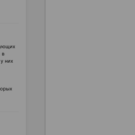
вующих
 в
у них
торых