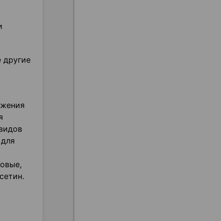
и
е другие
ижения
я
 видов
 для
овые,
сетин.