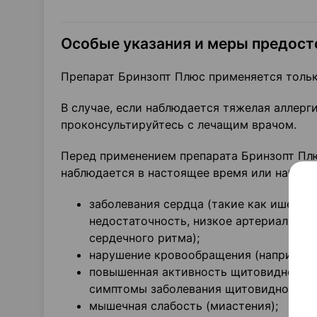
Особые указания и меры предос
Препарат Бринзопт Плюс применяется только
В случае, если наблюдается тяжелая аллерг
проконсультируйтесь с лечащим врачом.
Перед применением препарата Бринзопт Плю
наблюдается в настоящее время или наблюд
заболевания сердца (такие как ишемич
недостаточность, низкое артериальное
сердечного ритма);
нарушение кровообращения (например, 
повышенная активность щитовидной же
симптомы заболевания щитовидной же
мышечная слабость (миастения);