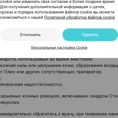
cookie или изменить свое согласие в более позднее время.
ическая обструктивная болезнь лёгких легкой и средн
Для получения дополнительной информации о целях,
ий бронхит);
сроках и порядке использования файлов cookie вы можете
может маскировать признаки и симптомы низкого уров
ознакомиться с нашей
Политикой обработки файлов cookie
епени тяжести (почечная недостаточность);
ёлые аллергические реакции на различные вещества (т
Отклонить
Принять
юс может снижать эффективность адреналина при лече
Персональные настройки Cookie
гу, что Вы принимаете Бринзопт Плюс, так как препар
карств, используемых во время анестезии;
 кожная сыпь или шелушение кожи, образование волды
пт Плюс или других сопутствующих препаратов;
;
печеночная недостаточность).
серьезных кожных реакциях, включавших синдром Сти
некролиз.
амедлительно обратитесь к врачу, при появлении как