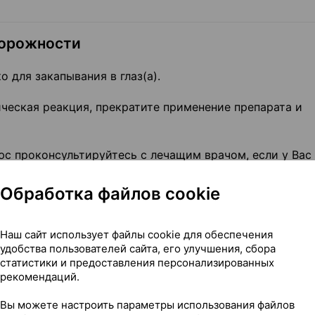
торожности
 для закапывания в глаз(а).
ическая реакция, прекратите применение препарата и
с проконсультируйтесь с лечащим врачом, если у Вас
алось в прошлом:
Обработка файлов cookie
еская болезнь сердца, стенокардия Принцметала, серд
 давление, замедление сердечного ритма (нарушение ч
Наш сайт использует файлы cookie для обеспечения
удобства пользователей сайта, его улучшения, сбора
болезнь Рейно или синдром Рейно);
статистики и предоставления персонализированных
лезы, поскольку тимолол может маскировать признак
рекомендаций.
лезы;
Вы можете настроить параметры использования файлов