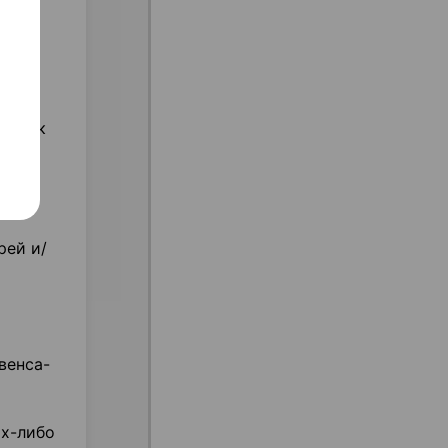
ей
ня
ак как
нии
ат
рей и/
венса-
их-либо