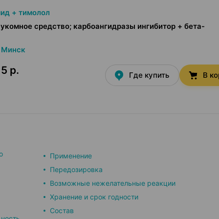
ид + тимолол
укомное средство; карбоангидразы ингибитор + бета-
Минск
5 р.
Где купить
В к
о
Применение
Передозировка
Возможные нежелательные реакции
Хранение и срок годности
Состав
ьность