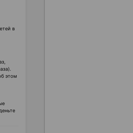
етей в
аз,
аза).
об этом
ые
деньте