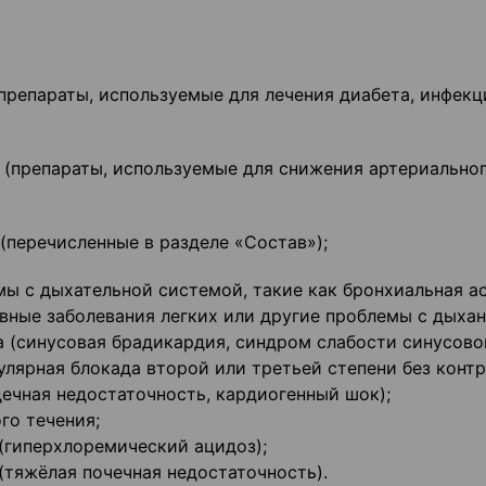
репараты, используемые для лечения диабета, инфекци
 (препараты, используемые для снижения артериально
(перечисленные в разделе «Состав»);
мы с дыхательной системой, такие как бронхиальная ас
ные заболевания легких или другие проблемы с дыхан
а (синусовая брадикардия, синдром слабости синусовог
улярная блокада второй или третьей степени без конт
ечная недостаточность, кардиогенный шок);
го течения;
 (гиперхлоремический ацидоз);
(тяжёлая почечная недостаточность).