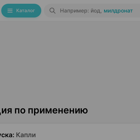
Каталог
Например: йод
,
милдронат
ция по применению
уска
:
Капли