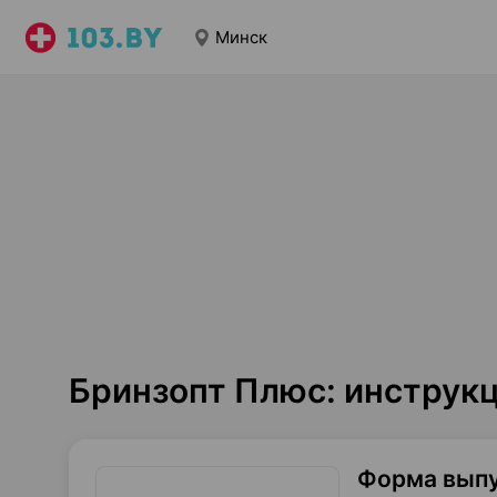
Минск
Бринзопт Плюс: инструк
Форма вып