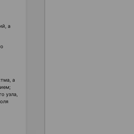
й, а
го
тма, а
ием;
о узла,
роля