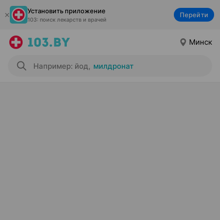
Установить приложение
Перейти
103: поиск лекарств и врачей
Минск
Например: йод
,
милдронат