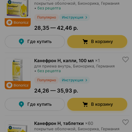
покрытые оболочкой,
Бионорика
, Германия
•
без рецепта
Популярно
Инструкция
28,35 — 42,46 р.
Где купить
В корзину
Канефрон Н, капли
,
100 мл
×
1
для приема внутрь,
Бионорика
, Германия
•
без рецепта
Популярно
Инструкция
24,26 — 35,93 р.
Где купить
В корзину
Канефрон Н, таблетки
×
60
покрытые оболочкой,
Бионорика
, Германия