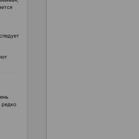
яется
следует
уют
ень
ь редко