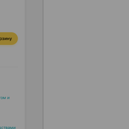
орзину
том и
дствами