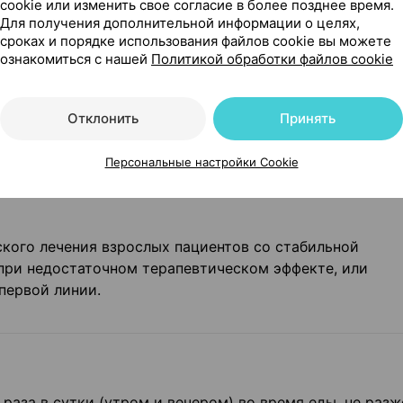
cookie или изменить свое согласие в более позднее время.
Для получения дополнительной информации о целях,
сроках и порядке использования файлов cookie вы можете
и в неизменном виде. Период полувыведения составляе
ознакомиться с нашей
Политикой обработки файлов cookie
 часов.
та при приеме суточной дозы 2 таблетки триметазидин
Отклонить
Принять
рови не приводит к каким-либо более выраженным эффе
Персональные настройки Cookie
кого лечения взрослых пациентов со стабильной
при недостаточном терапевтическом эффекте, или
первой линии.
 раза в сутки (утром и вечером) во время еды, не разж