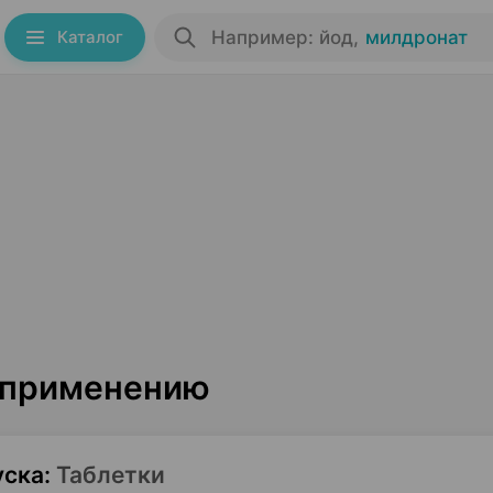
Каталог
Например: йод
,
милдронат
о применению
уска
:
Таблетки