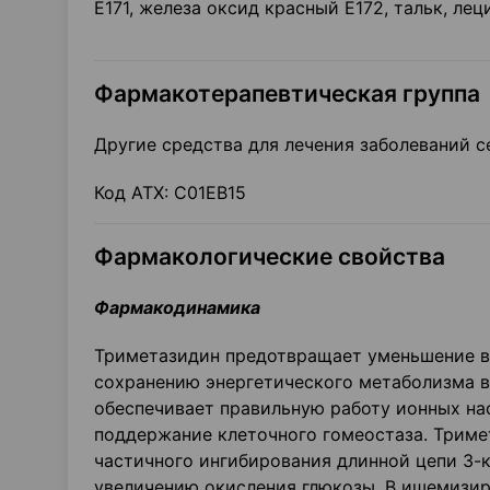
Е171, железа оксид красный Е172, тальк, лец
Фармакотерапевтическая группа
Другие средства для лечения заболеваний с
Код ATX: С01ЕВ15
Фармакологические свойства
Фармакодинамика
Триметазидин предотвращает уменьшение в
сохранению энергетического метаболизма в
обеспечивает правильную работу ионных на
поддержание клеточного гомеостаза. Триме
частичного ингибирования длинной цепи 3-
увеличению окисления глюкозы. В ишемизир