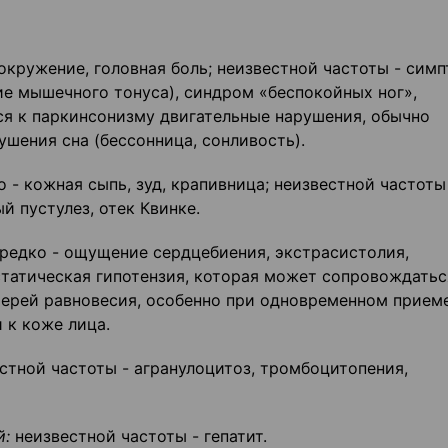
окружение, головная боль; неизвестной частоты - сим
ие мышечного тонуса), синдром «беспокойных ног»,
ся к паркинсонизму двигательные нарушения, обычно
шения сна (бессонница, сонливость).
 - кожная сыпь, зуд, крапивница; неизвестной частоты
 пустулез, отек Квинке.
редко - ощущение сердцебиения, экстрасистолия,
статическая гипотензия, которая может сопровождатьс
ерей равновесия, особенно при одновременном прием
 к коже лица.
стной частоты - агранулоцитоз, тромбоцитопения,
й:
неизвестной частоты - гепатит.