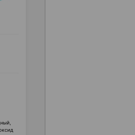
ный,
иоксид