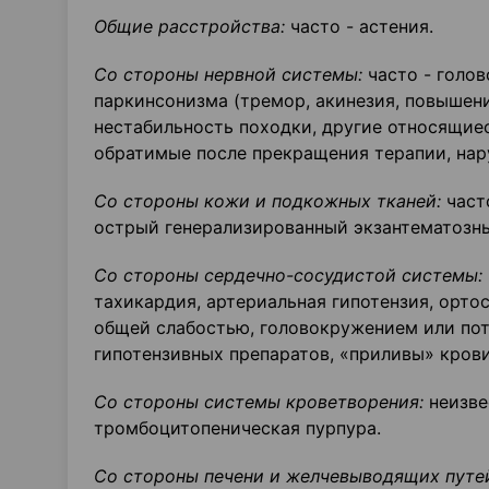
Общие расстройства:
часто - астения.
Со стороны нервной системы:
часто - голов
паркинсонизма (тремор, акинезия, повышен
нестабильность походки, другие относящие
обратимые после прекращения терапии, нару
Со стороны кожи и подкожных тканей:
часто
острый генерализированный экзантематозный
Со стороны сердечно-сосудистой системы:
тахикардия, артериальная гипотензия, орто
общей слабостью, головокружением или пот
гипотензивных препаратов, «приливы» крови
Со стороны системы кроветворения:
неизве
тромбоцитопеническая пурпура.
Со стороны печени и желчевыводящих путе