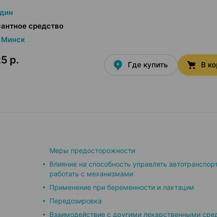
дин
сантное средство
Минск
5 р.
Где купить
В к
Меры предосторожности
Влияние на способность управлять автотранспор
работать с механизмами
Применение при беременности и лактации
Передозировка
Взаимодействие с другими лекарственными сре