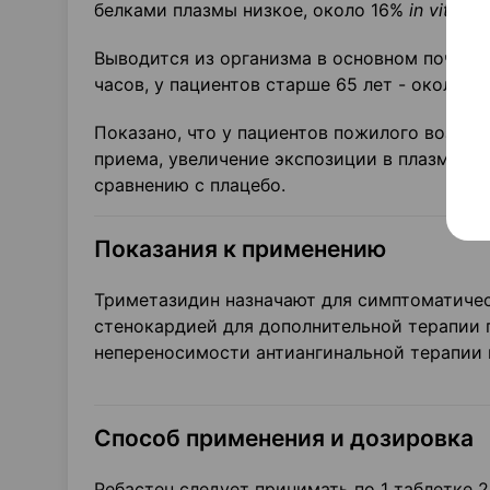
белками плазмы низкое, около 16%
in vitro.
Выводится из организма в основном почкам
часов, у пациентов старше 65 лет - около 12
Показано, что у пациентов пожилого возрас
приема, увеличение экспозиции в плазме к
сравнению с плацебо.
Показания к применению
Триметазидин назначают для симптоматичес
стенокардией для дополнительной терапии 
непереносимости антиангинальной терапии 
Способ применения и дозировка
Ребастен следует принимать по 1 таблетке 2