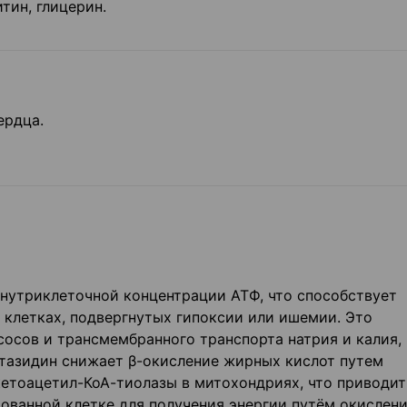
итин, глицерин.
ердца.
нутриклеточной концентрации АТФ, что способствует
 клетках, подвергнутых гипоксии или ишемии. Это
сосов и трансмембранного транспорта натрия и калия,
тазидин снижает β-окисление жирных кислот путем
кетоацетил-КоА-тиолазы в митохондриях, что приводит
ованной клетке для получения энергии путём окислен