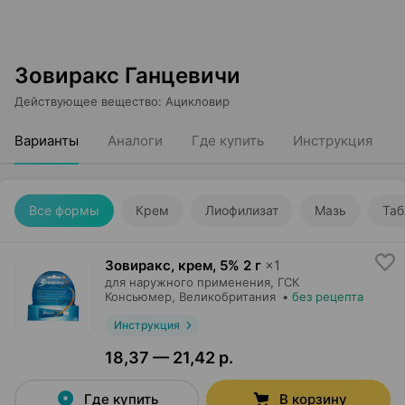
Зовиракс Ганцевичи
Действующее вещество
:
Ацикловир
Варианты
Аналоги
Где купить
Инструкция
Все формы
Крем
Лиофилизат
Мазь
Таб
Зовиракс, крем
,
5% 2 г
×
1
для наружного применения,
ГСК
Консьюмер
, Великобритания
•
без рецепта
Инструкция
18,37 — 21,42 р.
Где купить
В корзину