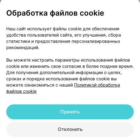
Обработка файлов cookie
Популярные товары
Наш сайт использует файлы cookie для обеспечения
удобства пользователей сайта, его улучшения, сбора
статистики и предоставления персонализированных
рекомендаций.
Вы можете настроить параметры использования файлов
cookie или изменить свое согласие в более позднее время.
Для получения дополнительной информации о целях,
сроках и порядке использования файлов cookie вы
Канефрон форте
,
Циклодинон
,
Энтерол
,
кап
можете ознакомиться с нашей
Политикой обработки
таблетки
×
30
таблетки
×
30
250 мг
×
30
файлов cookie
от 27,30 р.
от 25,72 р.
от 27,83 р
Принять
В корзину
В корзину
В ко
Отклонить