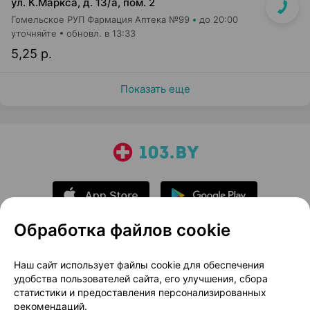
ул. К.Маркса, д. 13/а, пом. 2
Гомельское РУП Фармация Аптека №99
до 20:00
уточняйте
обновл. в 13:33
5,25 р.
Показать еще
Обработка файлов cookie
О проекте
Новости проекта
Наш сайт использует файлы cookie для обеспечения
удобства пользователей сайта, его улучшения, сбора
Размещение рекламы
Медицинский маркетинг
статистики и предоставления персонализированных
Публичный договор
Доставка
рекомендаций.