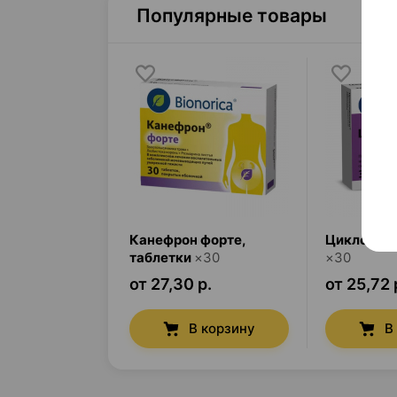
Популярные товары
Канефрон форте
,
Циклодин
таблетки
×
30
×
30
от 27,30 р.
от 25,72 
В корзину
В