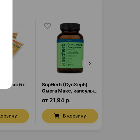
порошок
5 г
SupHerb (СупХерб)
Терафлю
,
п
Омега Макс
,
капсулы
г
×
10
×
30
.
от 21,94 р.
от 21,96 р.
корзину
В корзину
В к