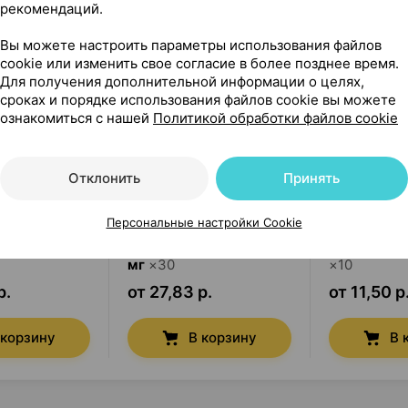
рекомендаций.
Вы можете настроить параметры использования файлов
cookie или изменить свое согласие в более позднее время.
Для получения дополнительной информации о целях,
сроках и порядке использования файлов cookie вы можете
ознакомиться с нашей
Политикой обработки файлов cookie
Отклонить
Принять
Персональные настройки Cookie
он
,
таблетки
Энтерол
,
капсулы
250
Триалгин
,
мг
×
30
×
10
р.
от 27,83 р.
от 11,50 р
 корзину
В корзину
В 