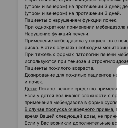
(утром и вечером) на протяжении 3 дней; де
(утром и вечером) на протяжении 3 дней.
Пациенты с нарушением функции почек.
При однократном применении мебендазола к
Нарушение функций печени.
Применение мебендазола у пациентов с печ
риска. В этих случаях необходим мониторин
При тяжелых формах патологии печени мебен
используются при тениозе и стронгилоидозе
Пациенты пожилого возраста.
Дозирование для пожилых пациентов необхо
и почек.
Дети:
Лекарственное средство применяют у 
Если у детей возникают сложности с прогл
применения мебендазола в форме суспензии
В случае пропуска очередного приема
, при
время Вашей следующей дозы, не принимайт
Если у Вас возникли дополнительные вопрос