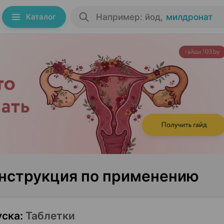
Каталог
Например: йод
,
милдронат
нструкция по применению
уска
:
Таблетки