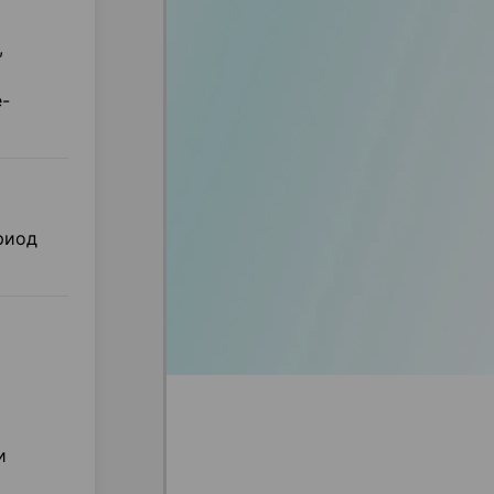
,
е-
риод
и