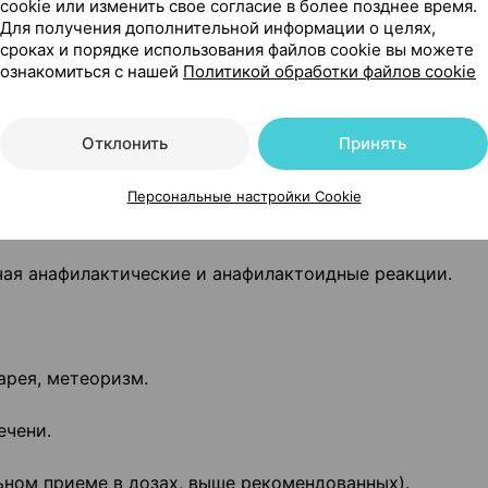
cookie или изменить свое согласие в более позднее время.
Для получения дополнительной информации о целях,
сроках и порядке использования файлов cookie вы можете
ознакомиться с нашей
Политикой обработки файлов cookie
ые наблюдались, классифицированы следующим образом
то (≥1/1000 до <1/100), редко (≥1/10 000 до <1/1000), оч
Отклонить
Принять
ния).
ы:
Персональные настройки Cookie
ючая анафилактические и анафилактоидные реакции.
иарея, метеоризм.
ечени.
ьном приеме в дозах, выше рекомендованных).