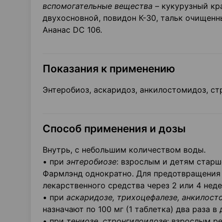
вспомогательные вещества
– кукурузный кра
двухосновной, повидон К-30, тальк очищенн
Ананас DC 106.
Показания к применению
Энтеробиоз, аскаридоз, анкилостомидоз, стр
Способ применения и дозы
Внутрь, с небольшим количеством воды.
• при
энтеробиозе
: взрослым и детям старше
Фармлэнд однократно. Для предотвращения 
лекарственного средства через 2 или 4 неде
• при
аскаридозе, трихоцефалезе, анкилос
назначают по 100 мг (1 таблетка) два раза в
• при
тениозе, стронгилоидозе
: взрослым р