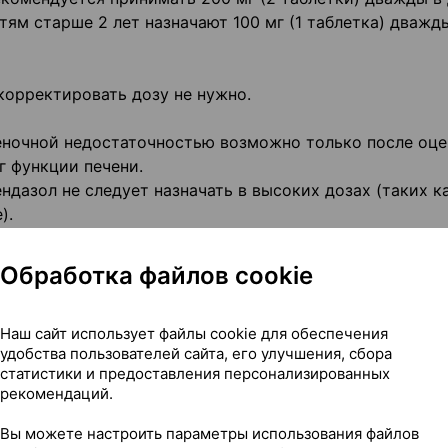
тям старше 2 лет назначают 100 мг (1 таблетка) дважд
орректировать дозу не нужно.
еночной недостаточностью возможно только после оце
г функции печени.
дазол не следует назначать в высоких дозах (таких к
).
димо подбирать в зависимости от состояния функции
Обработка файлов cookie
детей старше 2-х лет (см. раздел «Меры предосторожн
атыванием таблетки, следует рассмотреть возможность
Наш сайт использует файлы cookie для обеспечения
удобства пользователей сайта, его улучшения, сбора
.
статистики и предоставления персонализированных
мите Мебендазол Фармлэнд как только вспомните. Если 
рекомендаций.
е дозу, которую Вы пропустили.
ы по использованию этого лекарства, проконсультируй
Вы можете настроить параметры использования файлов