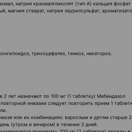
хмал, натрия крахмалгликолят (тип А) кальция фосфат
ый, магния стеарат, натрия лаурилсульфат, ароматизат
онгилоидоз, трихоцефалез, тениоз, некатороз.
 2 лет назначают по 100 мг (1 таблетку) Мебендазол
повторной инвазии следует повторить прием 1 таблет
ли.
томозе
или их комбинациях: взрослым и детям старше 2
 день (утром и вечером) в течение 3 дней.
екомендуется принимать 200 мг (2 таблетки) дважды в