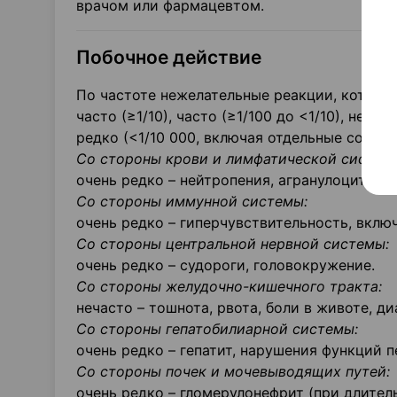
врачом или фармацевтом.
Побочное действие
По частоте нежелательные реакции, котор
часто (≥1/10), часто (≥1/100 до <1/10), нечас
редко (<1/10 000, включая отдельные сообще
Со стороны крови и лимфатической систем
очень редко – нейтропения, агранулоцитоз.
Со стороны иммунной системы:
очень редко – гиперчувствительность, вкл
Со стороны центральной нервной системы:
очень редко – судороги, головокружение.
Со стороны желудочно-кишечного тракта:
нечасто – тошнота, рвота, боли в животе, д
Со стороны гепатобилиарной системы:
очень редко – гепатит, нарушения функций п
Со стороны почек и мочевыводящих путей:
очень редко – гломерулонефрит (при длител