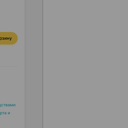
орзину
дствами
рта и