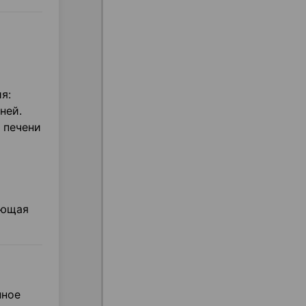
я:
ней.
 печени
ующая
нное