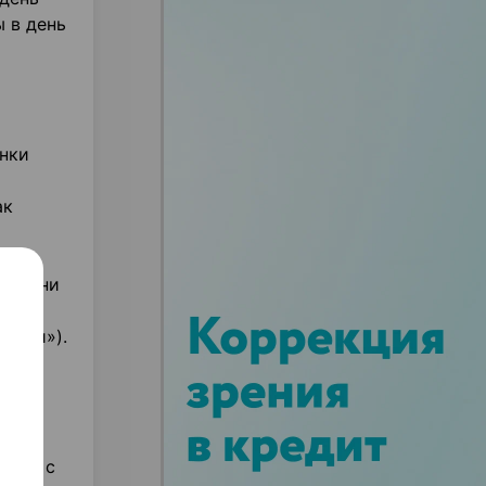
ы в день
нки
ак
 печени
ости»).
это
тесь с