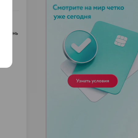
: очень
ень