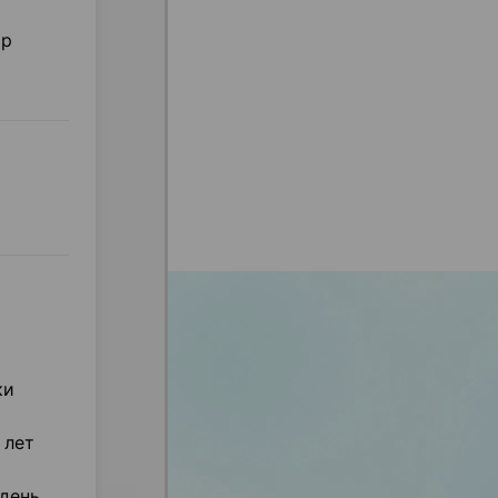
ор
ки
 лет
 день