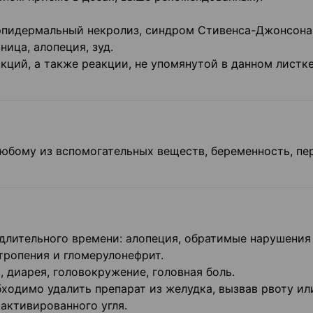
й эпидермальный некролиз, синдром Стивенса-Джонсона
ница, алопеция, зуд.
ций, а также реакции, не упомянутой в данном листк
любому из вспомогательных веществ, беременность, пе
 длительного времени: алопеция, обратимые нарушения
йтропения и гломерулонефрит.
а, диарея, головокружение, головная боль.
бходимо удалить препарат из желудка, вызвав рвоту ил
активированного угля.