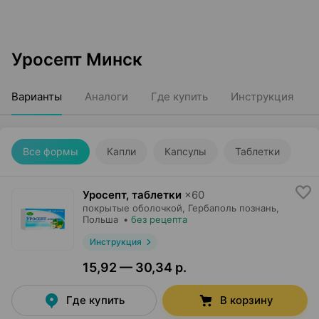
Уросепт Минск
Варианты
Аналоги
Где купить
Инструкция
Все формы
Капли
Капсулы
Таблетки
Уросепт, таблетки
×
60
покрытые оболочкой,
Гербаполь познань
,
Польша
•
без рецепта
Инструкция
15,92 — 30,34 р.
Где купить
В корзину