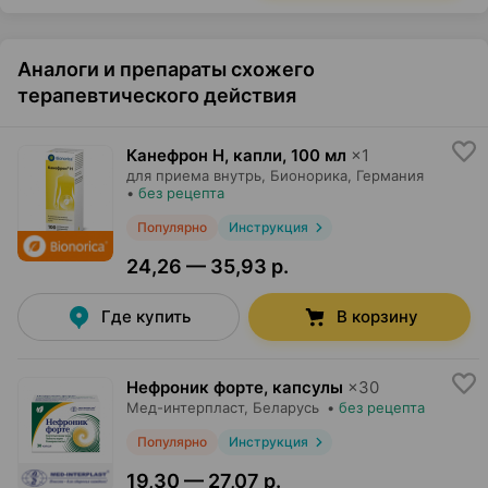
Аналоги и препараты схожего
терапевтического действия
Канефрон Н, капли
,
100 мл
×
1
для приема внутрь,
Бионорика
, Германия
•
без рецепта
Популярно
Инструкция
24,26 — 35,93 р.
Где купить
В корзину
Нефроник форте, капсулы
×
30
Мед-интерпласт
, Беларусь
•
без рецепта
Популярно
Инструкция
19,30 — 27,07 р.