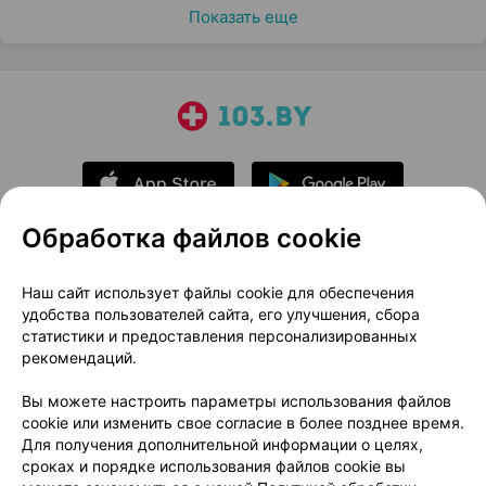
Показать еще
Обработка файлов cookie
О проекте
Новости проекта
Наш сайт использует файлы cookie для обеспечения
удобства пользователей сайта, его улучшения, сбора
Размещение рекламы
Медицинский маркетинг
статистики и предоставления персонализированных
Публичный договор
Доставка
рекомендаций.
Пользовательское соглашение
Вы можете настроить параметры использования файлов
Способы оплаты
Вакансии
Партнеры
cookie или изменить свое согласие в более позднее время.
Написать руководителю 103.by
Для получения дополнительной информации о целях,
сроках и порядке использования файлов cookie вы
Написать в поддержку