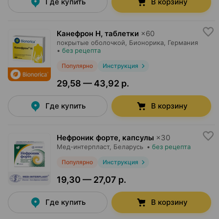
Где купить
В корзину
Канефрон Н, таблетки
×
60
покрытые оболочкой,
Бионорика
, Германия
•
без рецепта
Популярно
Инструкция
29,58 — 43,92 р.
Где купить
В корзину
Нефроник форте, капсулы
×
30
Мед-интерпласт
, Беларусь
•
без рецепта
Популярно
Инструкция
19,30 — 27,07 р.
Где купить
В корзину