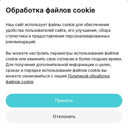
Обработка файлов cookie
О проекте
Новости проекта
Наш сайт использует файлы cookie для обеспечения
удобства пользователей сайта, его улучшения, сбора
Размещение рекламы
Медицинский маркетинг
статистики и предоставления персонализированных
Публичный договор
Доставка
рекомендаций.
Пользовательское соглашение
Вы можете настроить параметры использования файлов
Способы оплаты
Вакансии
Партнеры
cookie или изменить свое согласие в более позднее время.
Написать руководителю 103.by
Для получения дополнительной информации о целях,
сроках и порядке использования файлов cookie вы
Написать в поддержку
можете ознакомиться с нашей
Политикой обработки
Персональные настройки Cookie
файлов cookie
Обработка персональных данных
Принять
© 2026 ООО «Артокс Лаб», УНП 191700409 | 220012, Республика Беларусь,
г. Минск, улица Толбухина, 2, пом. 16 | help@103.by
|
Служба поддержки
+375 291212755
Отклонить