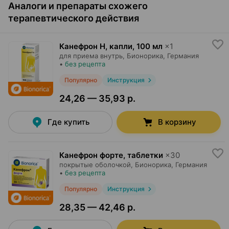
Аналоги и препараты схожего
терапевтического действия
Канефрон Н, капли
,
100 мл
×
1
для приема внутрь,
Бионорика
, Германия
•
без рецепта
Популярно
Инструкция
24,26 — 35,93 р.
Где купить
В корзину
Канефрон форте, таблетки
×
30
покрытые оболочкой,
Бионорика
, Германия
•
без рецепта
Популярно
Инструкция
28,35 — 42,46 р.