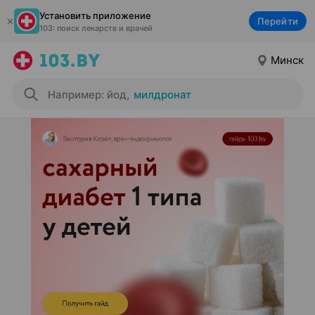
Установить приложение
Перейти
103: поиск лекарств и врачей
Минск
Например: йод
,
милдронат