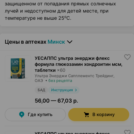
защищенном от попадания прямых солнечных
лучей и недоступном для детей месте, при
о
температуре не выше 25
С.
Цены в аптеках
Минск
УЕСАППС ультра энерджи флекс
формула глюкозамин хондроитин мсм,
таблетки
×
60
Ультра Энерджи Сапплементс Трейдинг
,
ОАЭ
•
без рецепта
БАД
Инструкция
56,00 — 67,03 р.
Где купить
В корзину
УЕСАППС ультра энерджи флекс