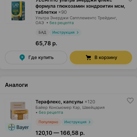
формула глюкозамин хондроитин мсм,
таблетки
×
90
Ультра Энерджи Сапплементс Трейдинг
,
ОАЭ
•
без рецепта
БАД
Инструкция
65,78 р.
Где купить
В корзину
Аналоги
Терафлекс, капсулы
×
120
Байер Консьюмер Кэр
, Швейцария
•
без рецепта
Популярно
Инструкция
120,10 — 166,58 р.