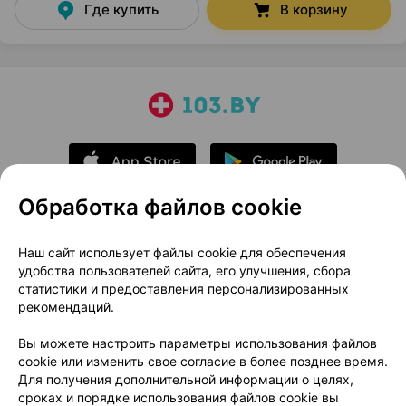
Где купить
В корзину
Обработка файлов cookie
О проекте
Новости проекта
Наш сайт использует файлы cookie для обеспечения
удобства пользователей сайта, его улучшения, сбора
Размещение рекламы
Медицинский маркетинг
статистики и предоставления персонализированных
Публичный договор
Доставка
рекомендаций.
Пользовательское соглашение
Вы можете настроить параметры использования файлов
Способы оплаты
Вакансии
Партнеры
cookie или изменить свое согласие в более позднее время.
Написать руководителю 103.by
Для получения дополнительной информации о целях,
сроках и порядке использования файлов cookie вы
Написать в поддержку