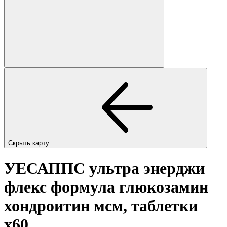
Скрыть карту
УЕСАППС ультра энерджи
флекс формула глюкозамин
хондроитин мсм, таблетки
x60