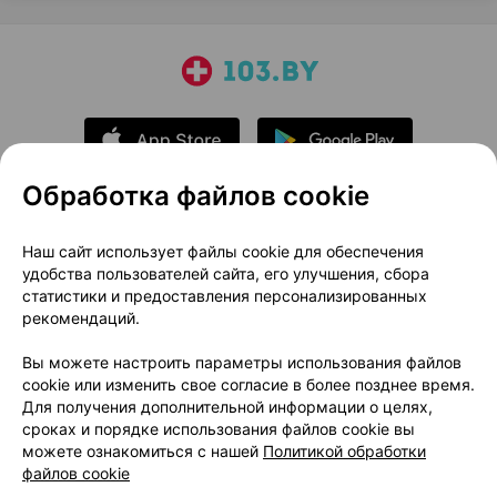
Обработка файлов cookie
О проекте
Новости проекта
Наш сайт использует файлы cookie для обеспечения
удобства пользователей сайта, его улучшения, сбора
Размещение рекламы
Медицинский маркетинг
статистики и предоставления персонализированных
Публичный договор
Доставка
рекомендаций.
Пользовательское соглашение
Вы можете настроить параметры использования файлов
Способы оплаты
Вакансии
Партнеры
cookie или изменить свое согласие в более позднее время.
Написать руководителю 103.by
Для получения дополнительной информации о целях,
сроках и порядке использования файлов cookie вы
Написать в поддержку
можете ознакомиться с нашей
Политикой обработки
Персональные настройки Cookie
файлов cookie