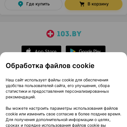
Где купить
В корзину
Обработка файлов cookie
О проекте
Новости проекта
Наш сайт использует файлы cookie для обеспечения
удобства пользователей сайта, его улучшения, сбора
Размещение рекламы
Медицинский маркетинг
статистики и предоставления персонализированных
Публичный договор
Доставка
рекомендаций.
Пользовательское соглашение
Вы можете настроить параметры использования файлов
Способы оплаты
Вакансии
Партнеры
cookie или изменить свое согласие в более позднее время.
Написать руководителю 103.by
Для получения дополнительной информации о целях,
сроках и порядке использования файлов cookie вы
Написать в поддержку