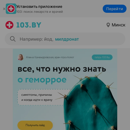
Установить приложение
Перейти
103: поиск лекарств и врачей
Минск
Например: йод
,
милдронат