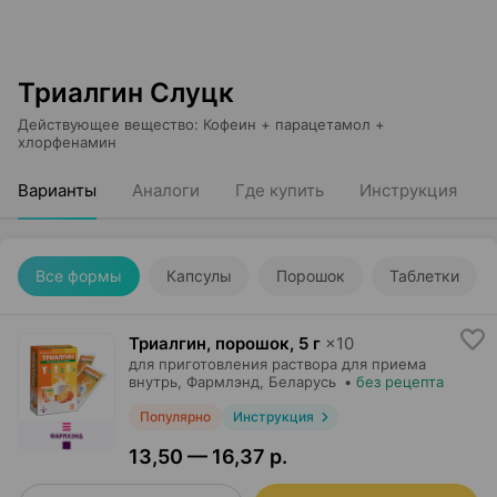
Триалгин Слуцк
Действующее вещество
:
Кофеин + парацетамол +
хлорфенамин
Варианты
Аналоги
Где купить
Инструкция
Все формы
Капсулы
Порошок
Таблетки
Триалгин, порошок
,
5 г
×
10
для приготовления раствора для приема
внутрь,
Фармлэнд
, Беларусь
•
без рецепта
Популярно
Инструкция
13,50 — 16,37 р.