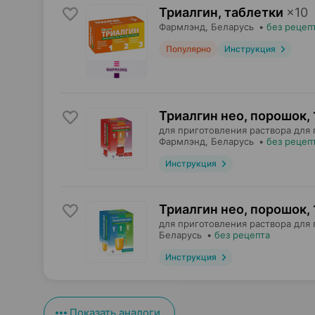
Триалгин, таблетки
×
10
Фармлэнд
, Беларусь
•
без рецеп
Популярно
Инструкция
Триалгин нео, порошок
,
для приготовления раствора для 
Фармлэнд
, Беларусь
•
без рецеп
Инструкция
Триалгин нео, порошок
,
для приготовления раствора для 
Беларусь
•
без рецепта
Инструкция
Показать аналоги