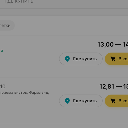
ГДЕ КУПИТЬ
летки
13,00 — 14
та
Где купить
В к
12,81 — 1
10
приема внутрь,
Фармлэнд
,
Где купить
В к