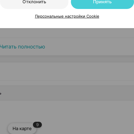
Отклонить
Принять
Персональные настройки Cookie
Читать полностью
ь
9
На карте