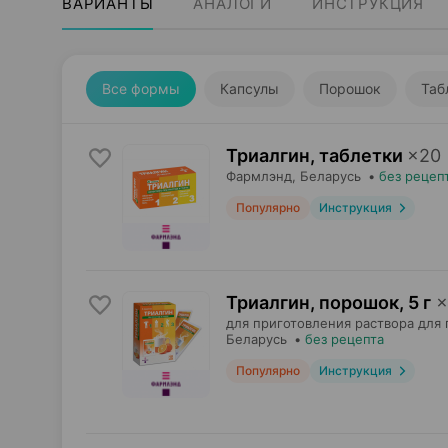
ВАРИАНТЫ
АНАЛОГИ
ИНСТРУКЦИЯ
Все формы
Капсулы
Порошок
Таб
Триалгин, таблетки
×
20
Фармлэнд
, Беларусь
•
без рецеп
Популярно
Инструкция
Триалгин, порошок
,
5 г
×
для приготовления раствора для 
Беларусь
•
без рецепта
Популярно
Инструкция