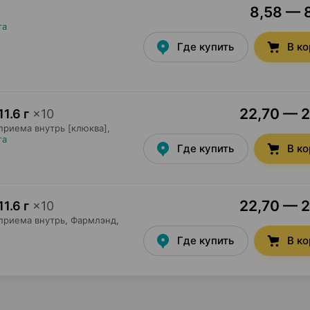
8,58 — 8
та
Где купить
В к
22,70 — 2
11.6 г
×
10
приема внутрь [клюква],
та
Где купить
В к
22,70 — 2
11.6 г
×
10
приема внутрь,
Фармлэнд
,
Где купить
В к