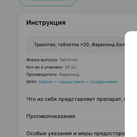
Инструкция
Триалгин, таблетки ×20, Фармлэнд Беларус
Форма выпуска
:
Таблетки
Кол-во в упаковке
:
20 шт.
Производитель
:
Фармлэнд
МНН
:
Кофеин + парацетамол + хлорфенамин
Что из себя представляет препарат, и дл
Противопоказания
Особые указания и меры предосторожно