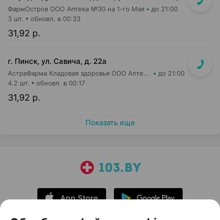
ФармОстров ООО Аптека №30 на 1-го Мая
до 21:00
3 шт.
обновл. в 00:33
31,92 р.
г. Пинск, ул. Савича, д. 22а
АстраФарма Кладовая здоровья ООО Аптека №5
до 21:00
4.2 шт.
обновл. в 00:17
31,92 р.
Показать еще