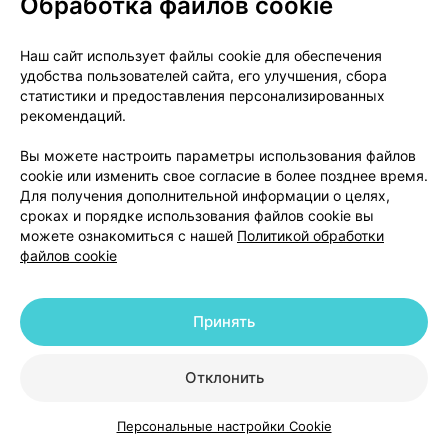
Обработка файлов cookie
О проекте
Новости проекта
Наш сайт использует файлы cookie для обеспечения
удобства пользователей сайта, его улучшения, сбора
Размещение рекламы
Медицинский маркетинг
статистики и предоставления персонализированных
Публичный договор
Доставка
рекомендаций.
Пользовательское соглашение
Вы можете настроить параметры использования файлов
Способы оплаты
Вакансии
Партнеры
cookie или изменить свое согласие в более позднее время.
Написать руководителю 103.by
Для получения дополнительной информации о целях,
сроках и порядке использования файлов cookie вы
Написать в поддержку
можете ознакомиться с нашей
Политикой обработки
Персональные настройки Cookie
файлов cookie
Обработка персональных данных
Принять
© 2026 ООО «Артокс Лаб», УНП 191700409 | 220012, Республика Беларусь,
г. Минск, улица Толбухина, 2, пом. 16 | help@103.by
|
Служба поддержки
+375 291212755
Отклонить
Персональные настройки Cookie
Каталог
Корзина
Избранное
Профиль