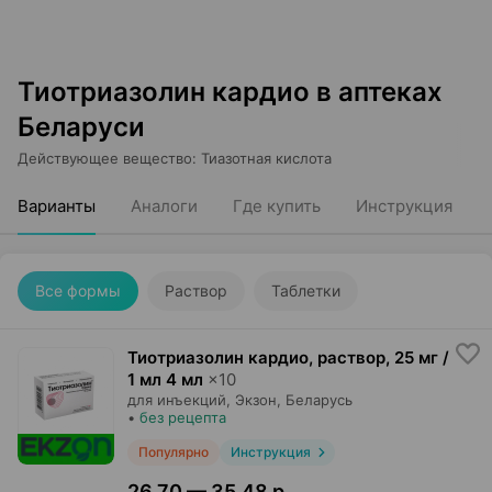
Тиотриазолин кардио в аптеках
Беларуси
Действующее вещество
:
Тиазотная кислота
Варианты
Аналоги
Где купить
Инструкция
Все формы
Раствор
Таблетки
Тиотриазолин кардио, раствор
,
25 мг /
1 мл 4 мл
×
10
для инъекций,
Экзон
, Беларусь
•
без рецепта
Популярно
Инструкция
26,70 — 35,48 р.