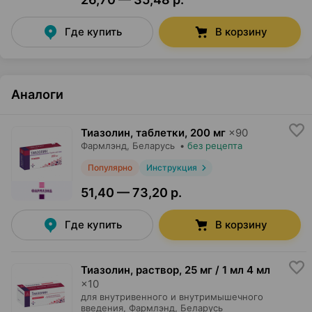
Где купить
В корзину
Аналоги
Тиазолин, таблетки
,
200 мг
×
90
Фармлэнд
, Беларусь
•
без рецепта
Популярно
Инструкция
51,40 — 73,20 р.
Где купить
В корзину
Тиазолин, раствор
,
25 мг / 1 мл 4 мл
×
10
для внутривенного и внутримышечного
введения,
Фармлэнд
, Беларусь