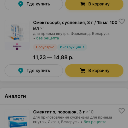
Где купить
В корзину
Смектосорб, суспензия
,
3 г / 15 мл 100
мл
×
1
для приема внутрь,
Фармлэнд
, Беларусь
•
без рецепта
Популярно
Инструкция
11,23 — 14,88 р.
Где купить
В корзину
Аналоги
Смектит э, порошок
,
3 г
×
10
для приготовления суспензии для приема
внутрь,
Экзон
, Беларусь
•
без рецепта