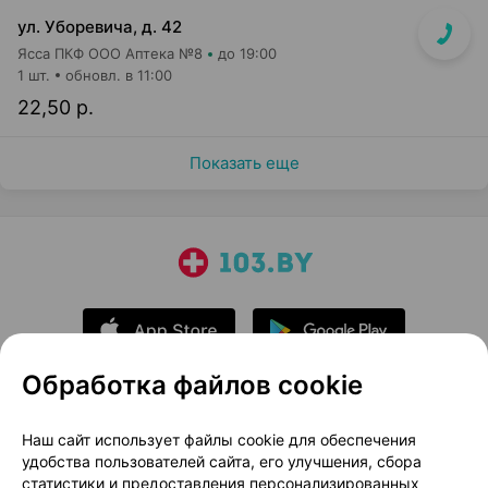
ул. Уборевича, д. 42
Ясса ПКФ ООО Аптека №8
до 19:00
1 шт.
обновл. в 11:00
22,50 р.
Показать еще
Обработка файлов cookie
О проекте
Новости проекта
Наш сайт использует файлы cookie для обеспечения
удобства пользователей сайта, его улучшения, сбора
Размещение рекламы
Медицинский маркетинг
статистики и предоставления персонализированных