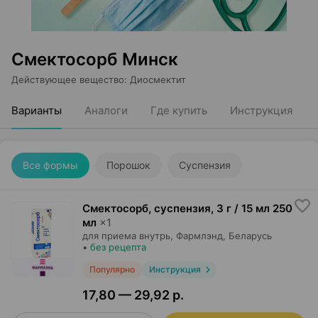
Смектосорб Минск
Действующее вещество
:
Диосмектит
Варианты
Аналоги
Где купить
Инструкция
Все формы
Порошок
Суспензия
Смектосорб, суспензия
,
3 г / 15 мл 250
мл
×
1
для приема внутрь,
Фармлэнд
, Беларусь
•
без рецепта
Популярно
Инструкция
17,80 — 29,92 р.