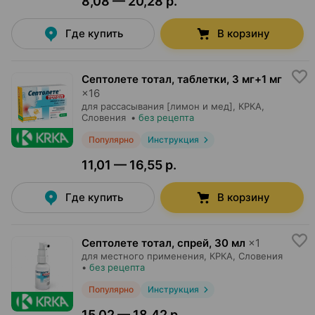
8,08 — 20,28 р.
Где купить
В корзину
Септолете тотал, таблетки
,
3 мг+1 мг
×
16
для рассасывания [лимон и мед],
КРКА
,
Словения
•
без рецепта
Популярно
Инструкция
11,01 — 16,55 р.
Где купить
В корзину
Септолете тотал, спрей
,
30 мл
×
1
для местного применения,
КРКА
, Словения
•
без рецепта
Популярно
Инструкция
15,02 — 18,42 р.