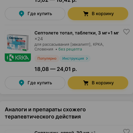
Где купить
В корзину
Септолете тотал, таблетки
,
3 мг+1 мг
×
24
для рассасывания [эвкалипт],
КРКА
,
Словения
•
без рецепта
Популярно
Инструкция
18,08 — 24,01 р.
Где купить
В корзину
Аналоги и препараты схожего
терапевтического действия
Септангин, спрей
,
30 мл
×
1