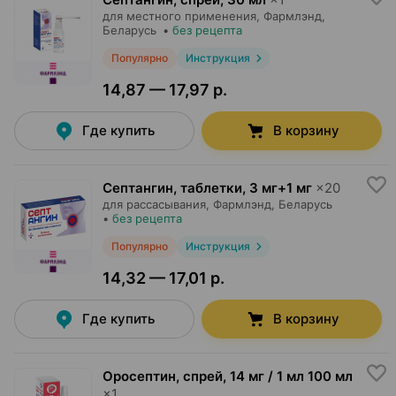
для местного применения,
Фармлэнд
,
Беларусь
•
без рецепта
Популярно
Инструкция
14,87 — 17,97 р.
Где купить
В корзину
Септангин, таблетки
,
3 мг+1 мг
×
20
для рассасывания,
Фармлэнд
, Беларусь
•
без рецепта
Популярно
Инструкция
14,32 — 17,01 р.
Где купить
В корзину
Оросептин, спрей
,
14 мг / 1 мл 100 мл
×
1