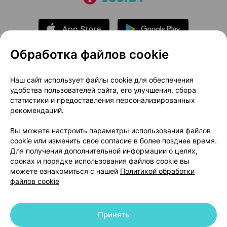
Обработка файлов cookie
О проекте
Новости проекта
Наш сайт использует файлы cookie для обеспечения
удобства пользователей сайта, его улучшения, сбора
Размещение рекламы
Медицинский маркетинг
статистики и предоставления персонализированных
Публичный договор
Доставка
рекомендаций.
Пользовательское соглашение
Вы можете настроить параметры использования файлов
Способы оплаты
Вакансии
Партнеры
cookie или изменить свое согласие в более позднее время.
Написать руководителю 103.by
Для получения дополнительной информации о целях,
сроках и порядке использования файлов cookie вы
Написать в поддержку
можете ознакомиться с нашей
Политикой обработки
Персональные настройки Cookie
файлов cookie
Обработка персональных данных
Принять
© 2026 ООО «Артокс Лаб», УНП 191700409 | 220012, Республика Беларусь,