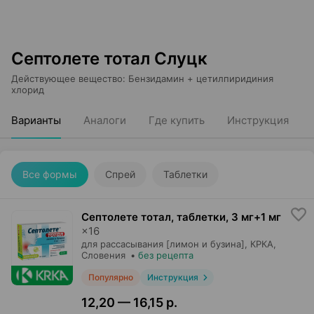
Септолете тотал Слуцк
Действующее вещество
:
Бензидамин + цетилпиридиния
хлорид
Варианты
Аналоги
Где купить
Инструкция
Все формы
Спрей
Таблетки
Септолете тотал, таблетки
,
3 мг+1 мг
×
16
для рассасывания [лимон и бузина],
КРКА
,
Словения
•
без рецепта
Популярно
Инструкция
12,20 — 16,15 р.