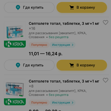
Где купить
В корзину
Септолете тотал, таблетки
,
3 мг+1 мг
×
16
для рассасывания [эвкалипт],
КРКА
,
Словения
•
без рецепта
Популярно
Инструкция
11,01 — 16,24 р.
Где купить
В корзину
Септолете тотал, таблетки
,
3 мг+1 мг
×
8
для рассасывания [эвкалипт],
КРКА
,
Словения
•
без рецепта
Популярно
Инструкция